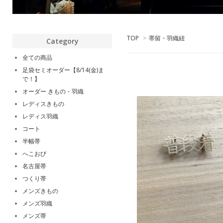
TOP
>
帯留・羽織紐
Category
全ての商品
足袋セミオーダー【8/14(金)ま
で！】
オーダー きもの・羽織
レディスきもの
レディス羽織
コート
半幅帯
へこおび
名古屋帯
つくり帯
メンズきもの
メンズ羽織
メンズ帯