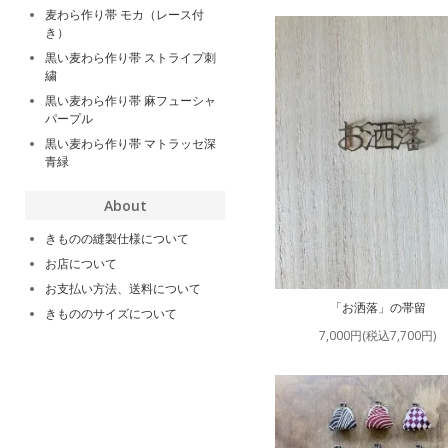
麦わら作り帯 モカ（レース付
き）
黒い麦わら作り帯 ストライプ刺
繍
黒い麦わら作り帯 麻フューシャ
パープル
黒い麦わら作り帯 マトラッセ深
青緑
About
きものの縫製仕様について
お店について
お支払い方法、送料について
「お洒落」の帯留
きもののサイズについて
7,000円(税込7,700円)