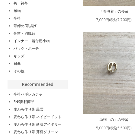
袴・袴帯
履物
「普段着」の帯留
半衿
7,000円(税込7,700円)
帯締め/帯揚げ
帯留・羽織紐
インナー・着付用小物
バッグ・ポーチ
キッズ
日傘
その他
Recommended
半衿ハギレガチャ
SNS掲載商品
麦わら作り帯 黒雪
麦わら作り帯 ネイビードット
助詞「の」の帯留
麦わら作り帯 薄靄アイボリー
5,000円(税込5,500円)
麦わら作り帯 薄靄グリーン