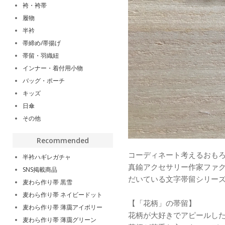
袴・袴帯
履物
半衿
帯締め/帯揚げ
帯留・羽織紐
インナー・着付用小物
バッグ・ポーチ
キッズ
日傘
その他
Recommended
コーディネート考えるおも
半衿ハギレガチャ
真鍮アクセサリー作家ファ
SNS掲載商品
だいている文字帯留シリー
麦わら作り帯 黒雪
麦わら作り帯 ネイビードット
【「花柄」の帯留】
麦わら作り帯 薄靄アイボリー
花柄が大好きでアピールし
麦わら作り帯 薄靄グリーン