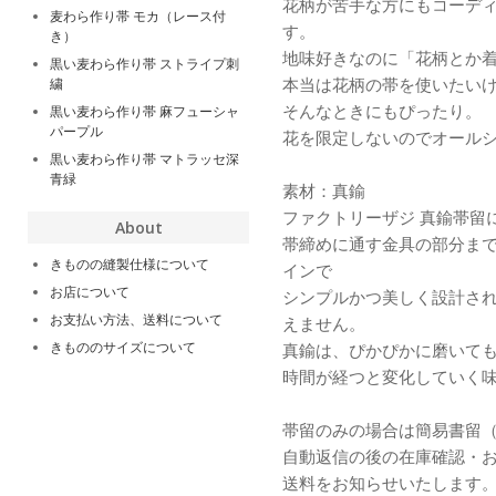
花柄が苦手な方にもコーデ
麦わら作り帯 モカ（レース付
す。
き）
地味好きなのに「花柄とか着
黒い麦わら作り帯 ストライプ刺
本当は花柄の帯を使いたいけ
繍
そんなときにもぴったり。
黒い麦わら作り帯 麻フューシャ
パープル
花を限定しないのでオール
黒い麦わら作り帯 マトラッセ深
青緑
素材：真鍮
ファクトリーザジ 真鍮帯留
About
帯締めに通す金具の部分ま
きものの縫製仕様について
インで
お店について
シンプルかつ美しく設計さ
お支払い方法、送料について
えません。
きもののサイズについて
真鍮は、ぴかぴかに磨いて
時間が経つと変化していく
帯留のみの場合は簡易書留（
自動返信の後の在庫確認・
送料をお知らせいたします