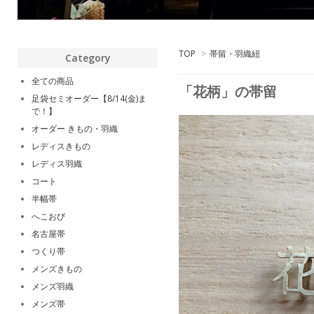
TOP
>
帯留・羽織紐
Category
全ての商品
「花柄」の帯留
足袋セミオーダー【8/14(金)ま
で！】
オーダー きもの・羽織
レディスきもの
レディス羽織
コート
半幅帯
へこおび
名古屋帯
つくり帯
メンズきもの
メンズ羽織
メンズ帯