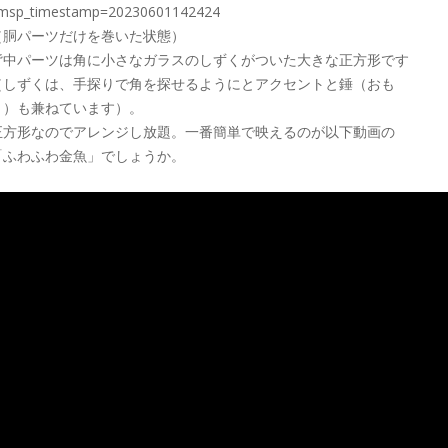
msp_timestamp=20230601142424
（胴パーツだけを巻いた状態）
背中パーツは角に小さなガラスのしずくがついた大きな正方形です
（しずくは、手探りで角を探せるようにとアクセントと錘（おも
り）も兼ねています）。
正方形なのでアレンジし放題。一番簡単で映えるのが以下動画の
「ふわふわ金魚」でしょうか。