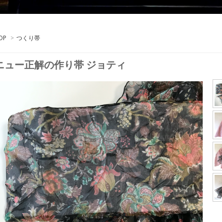
OP
>
つくり帯
ニュー正解の作り帯 ジョティ