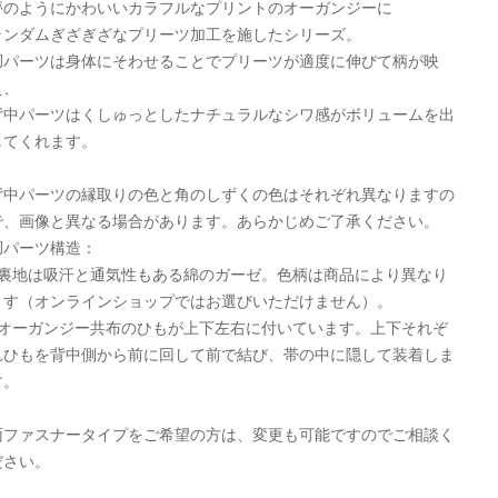
夢のようにかわいいカラフルなプリントのオーガンジーに
ランダムぎざぎざなプリーツ加工を施したシリーズ。
胴パーツは身体にそわせることでプリーツが適度に伸びて柄が映
え、
背中パーツはくしゅっとしたナチュラルなシワ感がボリュームを出
してくれます。
背中パーツの縁取りの色と角のしずくの色はそれぞれ異なりますの
で、画像と異なる場合があります。あらかじめご了承ください。
胴パーツ構造：
○裏地は吸汗と通気性もある綿のガーゼ。色柄は商品により異なり
ます（オンラインショップではお選びいただけません）。
○オーガンジー共布のひもが上下左右に付いています。上下それぞ
れひもを背中側から前に回して前で結び、帯の中に隠して装着しま
す。
面ファスナータイプをご希望の方は、変更も可能ですのでご相談く
ださい。