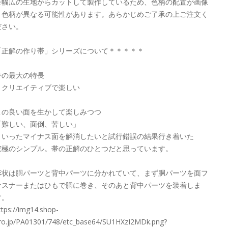
※幅広の生地からカットして製作しているため、色柄の配置が画像
と色柄が異なる可能性があります。あらかじめご了承の上ご注文く
ださい。
「正解の作り帯」シリーズについて＊＊＊＊＊
帯の最大の特長
＝クリエイティブで楽しい
この良い面を生かして楽しみつつ
「難しい、面倒、苦しい」
といったマイナス面を解消したいと試行錯誤の結果行き着いた
究極のシンプル。帯の正解のひとつだと思っています。
形状は胴パーツと背中パーツに分かれていて、まず胴パーツを面フ
ァスナーまたはひもで胴に巻き、そのあと背中パーツを装着しま
す。
ttps://img14.shop-
ro.jp/PA01301/748/etc_base64/SU1HXzI2MDk.png?