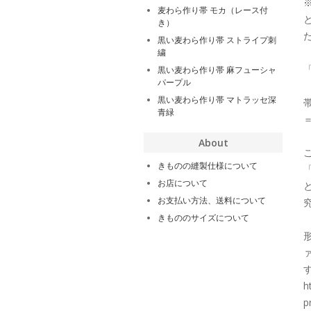
麦わら作り帯 モカ（レース付
き）
黒い麦わら作り帯 ストライプ刺
繍
黒い麦わら作り帯 麻フューシャ
パープル
黒い麦わら作り帯 マトラッセ深
青緑
About
きものの縫製仕様について
お店について
お支払い方法、送料について
きもののサイズについて
h
p