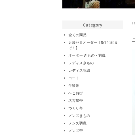
T
Category
全ての商品
足袋セミオーダー【8/14(金)ま
で！】
オーダー きもの・羽織
レディスきもの
レディス羽織
コート
半幅帯
へこおび
名古屋帯
つくり帯
メンズきもの
メンズ羽織
メンズ帯