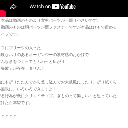
※本品は動画のものより背中パーツが一回り小さいです。
※動画のものは胴パーツが面ファスナーですが本品はひもで留める
タイプです。
ラフにプリーツの入った、
適度なハリのあるオーガンジーの素材感のおかげで
どんな形をつくってもふわっと広がり
「失敗」が存在しません！
他にも折りたたんでから差し込んでお太鼓風にしたり、折り紙くら
い無限に、いろいろできますよ！
着る行為が既にクリエイティブ。きものって楽しい！と思っていた
だけたら本望です。
＊＊＊＊＊