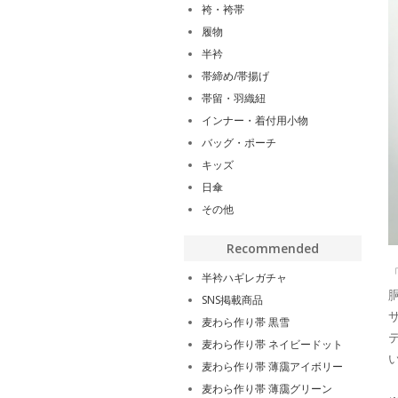
袴・袴帯
履物
半衿
帯締め/帯揚げ
帯留・羽織紐
インナー・着付用小物
バッグ・ポーチ
キッズ
日傘
その他
Recommended
半衿ハギレガチャ
SNS掲載商品
麦わら作り帯 黒雪
麦わら作り帯 ネイビードット
麦わら作り帯 薄靄アイボリー
麦わら作り帯 薄靄グリーン