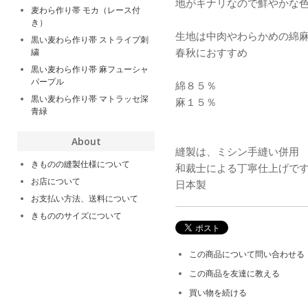
地がキナリなので鮮やかな
麦わら作り帯 モカ（レース付
き）
生地は中肉やわらかめの綿
黒い麦わら作り帯 ストライプ刺
春秋におすすめ
繍
黒い麦わら作り帯 麻フューシャ
パープル
綿８５％
黒い麦わら作り帯 マトラッセ深
麻１５％
青緑
About
縫製は、ミシン手縫い併用
きものの縫製仕様について
和裁士による丁寧仕上げで
お店について
日本製
お支払い方法、送料について
きもののサイズについて
この商品について問い合わせる
この商品を友達に教える
買い物を続ける