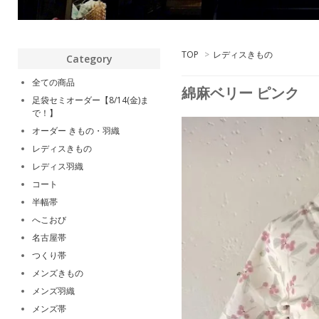
TOP
>
レディスきもの
Category
全ての商品
綿麻ベリー ピンク
足袋セミオーダー【8/14(金)ま
で！】
オーダー きもの・羽織
レディスきもの
レディス羽織
コート
半幅帯
へこおび
名古屋帯
つくり帯
メンズきもの
メンズ羽織
メンズ帯