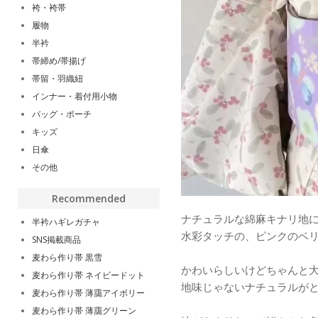
袴・袴帯
履物
半衿
帯締め/帯揚げ
帯留・羽織紐
インナー・着付用小物
バッグ・ポーチ
キッズ
日傘
その他
Recommended
ナチュラルな綿麻キナリ地
半衿ハギレガチャ
水彩タッチの、ピンクのベ
SNS掲載商品
麦わら作り帯 黒雪
かわいらしいけどちゃんと
麦わら作り帯 ネイビードット
地味じゃないナチュラルが
麦わら作り帯 薄靄アイボリー
麦わら作り帯 薄靄グリーン