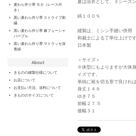
夏は浴衣として、３シーズ
麦わら作り帯 モカ（レース付
き）
綿１００％
黒い麦わら作り帯 ストライプ刺
繍
縫製は、ミシン手縫い併用
黒い麦わら作り帯 麻フューシャ
パープル
和裁士による丁寧仕上げで
黒い麦わら作り帯 マトラッセ深
日本製
青緑
＜サイズ＞
About
※体型にもよりますが大体
きものの縫製仕様について
イズです。
お店について
単純に裾を切る形で良けれ
お支払い方法、送料について
身丈１４９
きもののサイズについて
ゆき７５
前幅２７.５
後幅３１