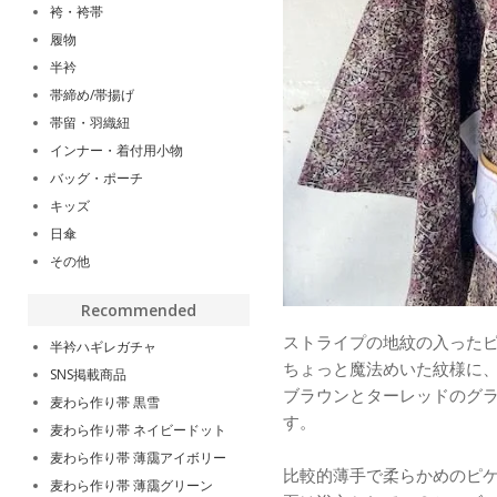
袴・袴帯
履物
半衿
帯締め/帯揚げ
帯留・羽織紐
インナー・着付用小物
バッグ・ポーチ
キッズ
日傘
その他
Recommended
ストライプの地紋の入った
半衿ハギレガチャ
ちょっと魔法めいた紋様に
SNS掲載商品
ブラウンとターレッドのグ
麦わら作り帯 黒雪
す。
麦わら作り帯 ネイビードット
麦わら作り帯 薄靄アイボリー
比較的薄手で柔らかめのピ
麦わら作り帯 薄靄グリーン