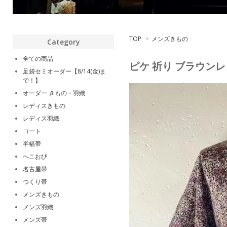
TOP
>
メンズきもの
Category
全ての商品
ピケ 祈り ブラウン
足袋セミオーダー【8/14(金)ま
で！】
オーダー きもの・羽織
レディスきもの
レディス羽織
コート
半幅帯
へこおび
名古屋帯
つくり帯
メンズきもの
メンズ羽織
メンズ帯