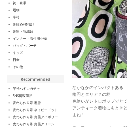
袴・袴帯
履物
半衿
帯締め/帯揚げ
帯留・羽織紐
インナー・着付用小物
バッグ・ポーチ
キッズ
日傘
その他
Recommended
なかなかのインパクトある
半衿ハギレガチャ
楕円とダリア？の柄
SNS掲載商品
色使いがレトロポップでと
麦わら作り帯 黒雪
アンティーク着物にもとき
麦わら作り帯 ネイビードット
よね！
麦わら作り帯 薄靄アイボリー
麦わら作り帯 薄靄グリーン