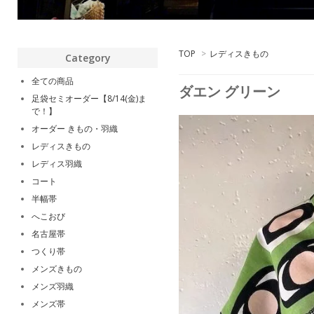
TOP
>
レディスきもの
Category
全ての商品
ダエン グリーン
足袋セミオーダー【8/14(金)ま
で！】
オーダー きもの・羽織
レディスきもの
レディス羽織
コート
半幅帯
へこおび
名古屋帯
つくり帯
メンズきもの
メンズ羽織
メンズ帯