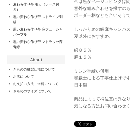
帯は黒かベージュピンクは
麦わら作り帯 モカ（レース付
意外な組み合わせを探すの
き）
ボーダー柄なども合いそう
黒い麦わら作り帯 ストライプ刺
繍
しっかりめの綿麻キャンバ
黒い麦わら作り帯 麻フューシャ
パープル
夏以外におすすめ。
黒い麦わら作り帯 マトラッセ深
青緑
綿８５％
麻１５％
About
きものの縫製仕様について
ミシン手縫い併用
お店について
和裁士による丁寧仕上げで
お支払い方法、送料について
日本製
きもののサイズについて
商品によって柄位置は異な
気になる方はお問い合わせ