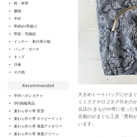
袴・袴帯
履物
半衿
帯締め/帯揚げ
帯留・羽織紐
インナー・着付用小物
バッグ・ポーチ
キッズ
日傘
その他
Recommended
大きめトートバッグにがま
半衿ハギレガチャ
ミミズクヤロゴタグ付きの
SNS掲載商品
当店の きものや帯に使った
麦わら作り帯 黒雪
京都のがまぐち工房「秀和
麦わら作り帯 ネイビードット
います。
麦わら作り帯 薄靄アイボリー
麦わら作り帯 薄靄グリーン