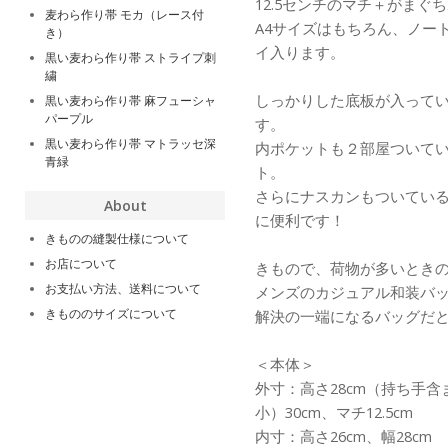
12.5センチのマチ＋がま
麦わら作り帯 モカ（レース付
A4サイズはもちろん、ノー
き）
イ入ります。
黒い麦わら作り帯 ストライプ刺
繍
しっかりした底板が入って
黒い麦わら作り帯 麻フューシャ
パープル
す。
黒い麦わら作り帯 マトラッセ深
内ポケットも２部屋ついて
青緑
ト。
さらにナスカンもついてい
About
に便利です！
きものの縫製仕様について
お店について
きもので、荷物が多いとき
お支払い方法、送料について
メンズのカジュアル和装バ
きもののサイズについて
解決の一端になるバッグだ
＜本体＞
外寸：高さ28cm（持ち手含
小）30cm、マチ12.5cm
内寸：高さ26cm、幅28cm