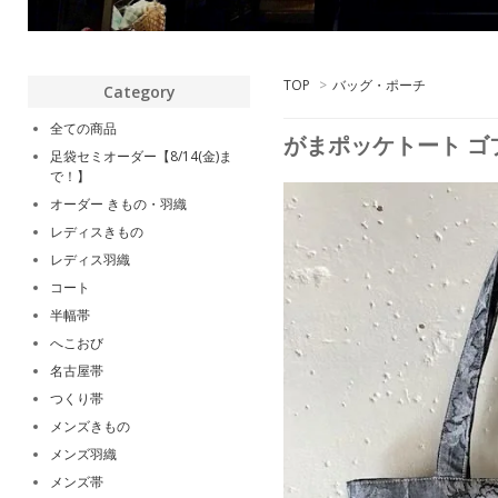
TOP
>
バッグ・ポーチ
Category
全ての商品
がまポッケトート ゴ
足袋セミオーダー【8/14(金)ま
で！】
オーダー きもの・羽織
レディスきもの
レディス羽織
コート
半幅帯
へこおび
名古屋帯
つくり帯
メンズきもの
メンズ羽織
メンズ帯