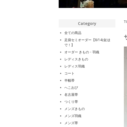
T
Category
全ての商品
足袋セミオーダー【8/14(金)ま
で！】
オーダー きもの・羽織
レディスきもの
レディス羽織
コート
半幅帯
へこおび
名古屋帯
つくり帯
メンズきもの
メンズ羽織
メンズ帯