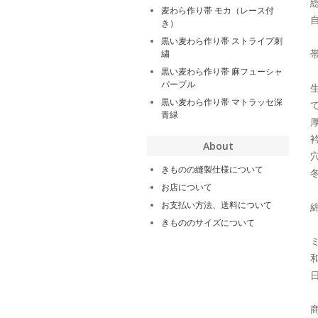
麦わら作り帯 モカ（レース付
き）
黒い麦わら作り帯 ストライプ刺
繍
黒い麦わら作り帯 麻フューシャ
パープル
黒い麦わら作り帯 マトラッセ深
青緑
About
きものの縫製仕様について
お店について
お支払い方法、送料について
きもののサイズについて