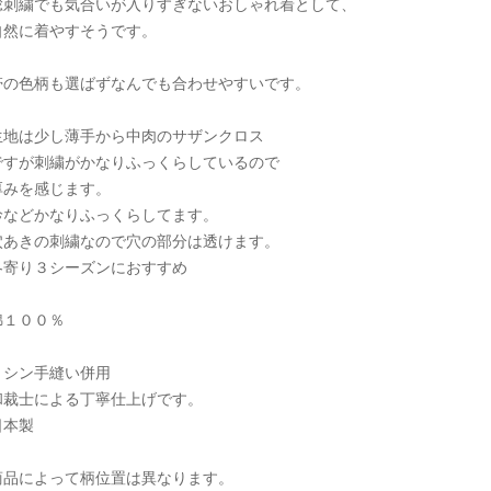
総刺繍でも気合いが入りすぎないおしゃれ着として、
自然に着やすそうです。
帯の色柄も選ばずなんでも合わせやすいです。
生地は少し薄手から中肉のサザンクロス
ですが刺繍がかなりふっくらしているので
厚みを感じます。
衿などかなりふっくらしてます。
穴あきの刺繍なので穴の部分は透けます。
冬寄り３シーズンにおすすめ
綿１００％
ミシン手縫い併用
和裁士による丁寧仕上げです。
日本製
商品によって柄位置は異なります。