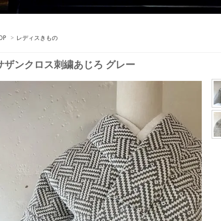
OP
>
レディスきもの
サザンクロス刺繍あじろ グレー