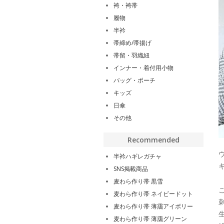
袴・袴帯
履物
半衿
帯締め/帯揚げ
帯留・羽織紐
インナー・着付用小物
バッグ・ポーチ
キッズ
日傘
その他
Recommended
半衿ハギレガチャ
SNS掲載商品
麦わら作り帯 黒雪
麦わら作り帯 ネイビードット
麦わら作り帯 薄靄アイボリー
麦わら作り帯 薄靄グリーン