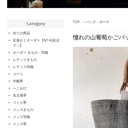
TOP
>
バッグ・ポーチ
Category
全ての商品
憧れの山葡萄かごバ
足袋セミオーダー【8/14(金)ま
で！】
オーダー きもの・羽織
レディスきもの
レディス羽織
コート
半幅帯
へこおび
名古屋帯
つくり帯
メンズきもの
メンズ羽織
メンズ帯