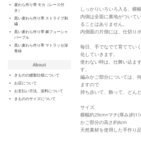
麦わら作り帯 モカ（レース付
しっかりいろいろ入る、横幅約
き）
内側は全面に裏地がついて
黒い麦わら作り帯 ストライプ刺
ることはありません。
繍
内側面の片側には、仕切り
黒い麦わら作り帯 麻フューシャ
パープル
黒い麦わら作り帯 マトラッセ深
毎日、手でなでて育ててい
青緑
化していきます。
使わない時は、仕舞い込ま
About
す。
きものの縫製仕様について
編みかご部分については、
お店について
ますので
お支払い方法、送料について
持ち歩いて、飾って、どん
きもののサイズについて
サイズ
横幅約29cm×マチ(厚み)約
かご部分の高さ約8cm
天然素材を使用した手作り