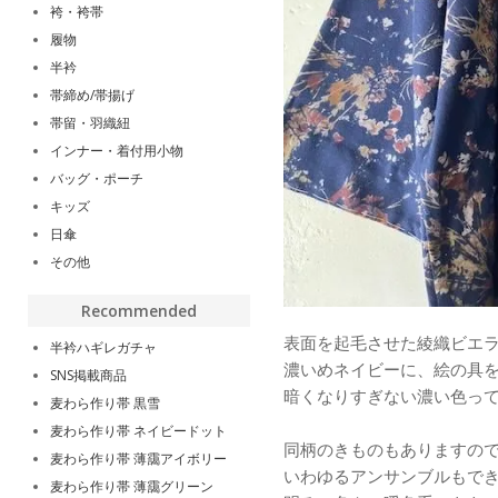
袴・袴帯
履物
半衿
帯締め/帯揚げ
帯留・羽織紐
インナー・着付用小物
バッグ・ポーチ
キッズ
日傘
その他
Recommended
表面を起毛させた綾織ビエ
半衿ハギレガチャ
濃いめネイビーに、絵の具
SNS掲載商品
暗くなりすぎない濃い色っ
麦わら作り帯 黒雪
麦わら作り帯 ネイビードット
同柄のきものもありますの
麦わら作り帯 薄靄アイボリー
いわゆるアンサンブルもで
麦わら作り帯 薄靄グリーン