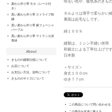
明るい色や、暖色系のきも
麦わら作り帯 モカ（レース付
き）
ネルよりは薄手で柔らかい
黒い麦わら作り帯 ストライプ刺
裏面は起毛なしです。
繍
黒い麦わら作り帯 麻フューシャ
パープル
綿１００％
黒い麦わら作り帯 マトラッセ深
青緑
縫製は、ミシン手縫い併用
和裁士による丁寧仕上げで
About
日本製
きものの縫製仕様について
お店について
＜サイズ＞
お支払い方法、送料について
身丈１００cm
きもののサイズについて
ゆき７７cm
この商品について問い合わせる
この商品を友達に教える