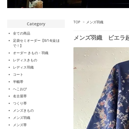
TOP
>
メンズ羽織
Category
全ての商品
メンズ羽織 ビエラ
足袋セミオーダー【8/14(金)ま
で！】
オーダー きもの・羽織
レディスきもの
レディス羽織
コート
半幅帯
へこおび
名古屋帯
つくり帯
メンズきもの
メンズ羽織
メンズ帯