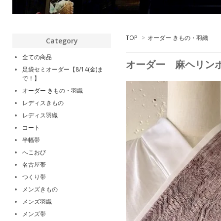
TOP
>
オーダー きもの・羽織
Category
全ての商品
オーダー 麻ヘリンボ
足袋セミオーダー【8/14(金)ま
で！】
オーダー きもの・羽織
レディスきもの
レディス羽織
コート
半幅帯
へこおび
名古屋帯
つくり帯
メンズきもの
メンズ羽織
メンズ帯