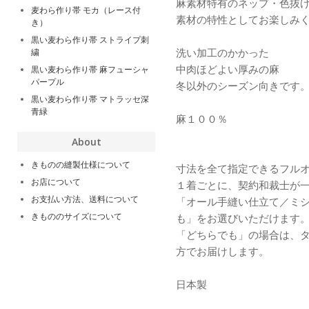
麻素材特有のネップ・色抜
麦わら作り帯 モカ（レース付
素材の特性としてお楽しみ
き）
黒い麦わら作り帯 ストライプ刺
洗い加工のかかった
繍
中肉ほどよい厚みの麻
黒い麦わら作り帯 麻フューシャ
パープル
冬以外のシーズン向きです
黒い麦わら作り帯 マトラッセ深
青緑
麻１００％
About
きものの縫製仕様について
寸法を全て指定できるフル
お店について
１着ごとに、契約和裁士が
お支払い方法、送料について
「オール手縫い仕立て／ミ
きもののサイズについて
も」をお選びいただけます
「どちらでも」の場合は、
方でお届けします。
日本製