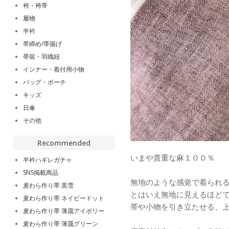
袴・袴帯
履物
半衿
帯締め/帯揚げ
帯留・羽織紐
インナー・着付用小物
バッグ・ポーチ
キッズ
日傘
その他
Recommended
いまや貴重な麻１００％
半衿ハギレガチャ
SNS掲載商品
無地のような感覚で着られ
麦わら作り帯 黒雪
とはいえ無地に見えるほど
麦わら作り帯 ネイビードット
帯や小物を引き立たせる、
麦わら作り帯 薄靄アイボリー
麦わら作り帯 薄靄グリーン