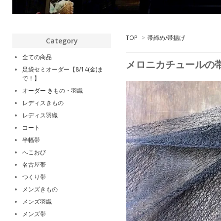
TOP
>
帯締め/帯揚げ
Category
全ての商品
メロニカチュールの帯
足袋セミオーダー【8/14(金)ま
で！】
オーダー きもの・羽織
レディスきもの
レディス羽織
コート
半幅帯
へこおび
名古屋帯
つくり帯
メンズきもの
メンズ羽織
メンズ帯