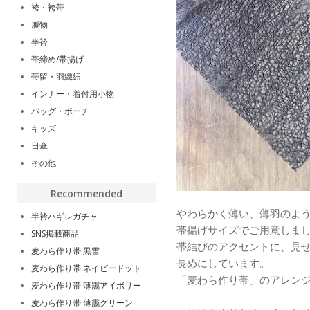
袴・袴帯
履物
半衿
帯締め/帯揚げ
帯留・羽織紐
インナー・着付用小物
バッグ・ポーチ
キッズ
日傘
その他
Recommended
やわらかく薄い、薄羽のよ
半衿ハギレガチャ
帯揚げサイズでご用意しま
SNS掲載商品
帯結びのアクセントに、見
麦わら作り帯 黒雪
長めにしています。
麦わら作り帯 ネイビードット
「麦わら作り帯」のアレン
麦わら作り帯 薄靄アイボリー
麦わら作り帯 薄靄グリーン