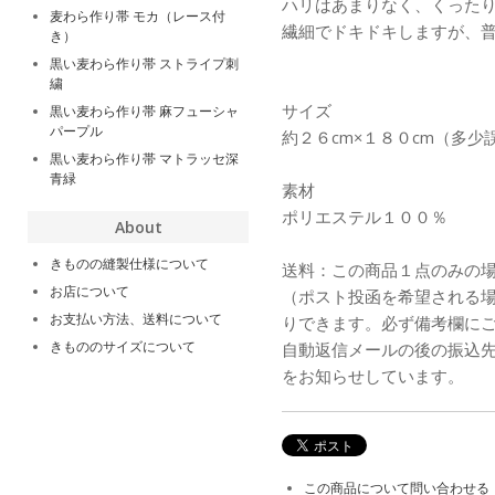
ハリはあまりなく、くった
麦わら作り帯 モカ（レース付
繊細でドキドキしますが、
き）
黒い麦わら作り帯 ストライプ刺
繍
サイズ
黒い麦わら作り帯 麻フューシャ
パープル
約２６cm×１８０cm（多少
黒い麦わら作り帯 マトラッセ深
青緑
素材
ポリエステル１００％
About
きものの縫製仕様について
送料：この商品１点のみの
お店について
（ポスト投函を希望される
お支払い方法、送料について
りできます。必ず備考欄に
きもののサイズについて
自動返信メールの後の振込
をお知らせしています。
この商品について問い合わせる