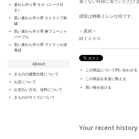
暑くない時期に着ていただけ
麦わら作り帯 モカ（レース付
き）
縫製は
特殊ミシン
仕様です。
黒い麦わら作り帯 ストライプ刺
繍
＜素材＞
黒い麦わら作り帯 麻フューシャ
パープル
綿１００％
黒い麦わら作り帯 マトラッセ深
青緑
About
この商品について問い合わせる
きものの縫製仕様について
この商品を友達に教える
お店について
買い物を続ける
お支払い方法、送料について
きもののサイズについて
Your recent history