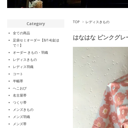
TOP
>
レディスきもの
Category
全ての商品
はなはな ピンクグレ
足袋セミオーダー【8/14(金)ま
で！】
オーダー きもの・羽織
レディスきもの
レディス羽織
コート
半幅帯
へこおび
名古屋帯
つくり帯
メンズきもの
メンズ羽織
メンズ帯