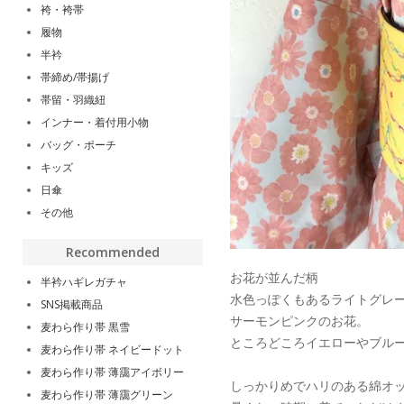
袴・袴帯
履物
半衿
帯締め/帯揚げ
帯留・羽織紐
インナー・着付用小物
バッグ・ポーチ
キッズ
日傘
その他
Recommended
お花が並んだ柄
半衿ハギレガチャ
水色っぽくもあるライトグレ
SNS掲載商品
サーモンピンクのお花。
麦わら作り帯 黒雪
ところどころイエローやブル
麦わら作り帯 ネイビードット
麦わら作り帯 薄靄アイボリー
しっかりめでハリのある綿オ
麦わら作り帯 薄靄グリーン