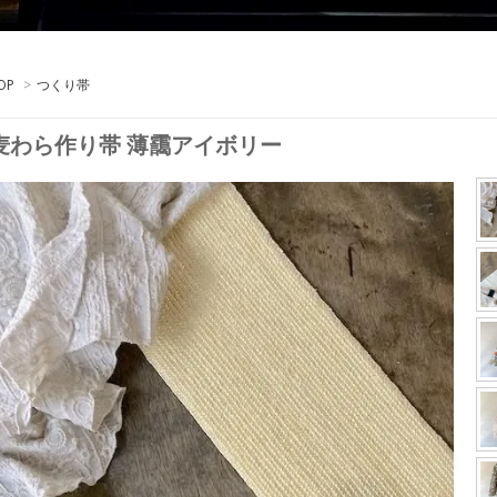
OP
>
つくり帯
麦わら作り帯 薄靄アイボリー