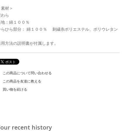
＜素材＞
麦わら
裏地：綿１００％
ひらひら部分： 綿１００％ 刺繍糸ポリエステル、ポリウレタン
着用方法の説明書が付属します。
この商品について問い合わせる
この商品を友達に教える
買い物を続ける
our recent history