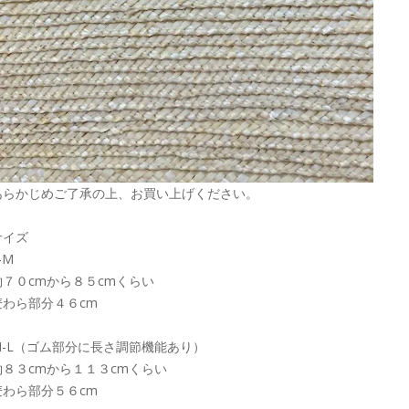
あらかじめご了承の上、お買い上げください。
サイズ
-M
約７０cmから８５cmくらい
麦わら部分４６cm
M-L（ゴム部分に長さ調節機能あり）
約８３cmから１１３cmくらい
麦わら部分５６cm