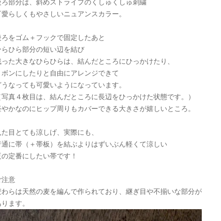
後ろ部分は、斜めストライプのくしゅくしゅ刺繍
可愛らしくもやさしいニュアンスカラー。
後ろをゴム＋フックで固定したあと
ひらひら部分の短い辺を結び
残った大きなひらひらは、結んだところにひっかけたり、
リボンにしたりと自由にアレンジできて
どうなっても可愛いようになっています。
（写真４枚目は、結んだところに長辺をひっかけた状態です。）
軽やかなのにヒップ周りもカバーできる大きさが嬉しいところ。
見た目とても涼しげ、実際にも、
普通に帯（＋帯板）を結ぶよりはずいぶん軽くて涼しい
夏の定番にしたい帯です！
ご注意
麦わらは天然の麦を編んで作られており、継ぎ目や不揃いな部分が
あります。