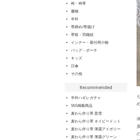
袴・袴帯
履物
半衿
帯締め/帯揚げ
帯留・羽織紐
インナー・着付用小物
バッグ・ポーチ
キッズ
日傘
その他
Recommended
半衿ハギレガチャ
SNS掲載商品
麦わら作り帯 黒雪
麦わら作り帯 ネイビードット
麦わら作り帯 薄靄アイボリー
麦わら作り帯 薄靄グリーン