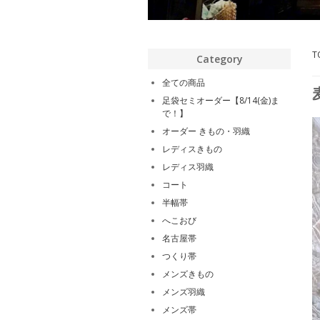
T
Category
全ての商品
足袋セミオーダー【8/14(金)ま
で！】
オーダー きもの・羽織
レディスきもの
レディス羽織
コート
半幅帯
へこおび
名古屋帯
つくり帯
メンズきもの
メンズ羽織
メンズ帯