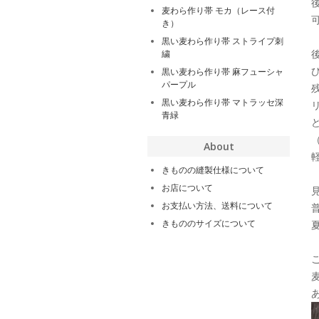
麦わら作り帯 モカ（レース付
き）
黒い麦わら作り帯 ストライプ刺
繍
黒い麦わら作り帯 麻フューシャ
パープル
黒い麦わら作り帯 マトラッセ深
青緑
About
きものの縫製仕様について
お店について
お支払い方法、送料について
きもののサイズについて