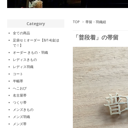
TOP
>
帯留・羽織紐
Category
全ての商品
「普段着」の帯留
足袋セミオーダー【8/14(金)ま
で！】
オーダー きもの・羽織
レディスきもの
レディス羽織
コート
半幅帯
へこおび
名古屋帯
つくり帯
メンズきもの
メンズ羽織
メンズ帯