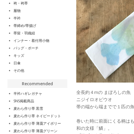
袴・袴帯
履物
半衿
帯締め/帯揚げ
帯留・羽織紐
インナー・着付用小物
バッグ・ポーチ
キッズ
日傘
その他
Recommended
全長約４mの まぼろしの魚
半衿ハギレガチャ
ニジイロオビウオ
SNS掲載商品
帯の端から端までで１匹の
麦わら作り帯 黒雪
麦わら作り帯 ネイビードット
巻いた時に前面にくる柄は
麦わら作り帯 薄靄アイボリー
和の文様「鱗」。
麦わら作り帯 薄靄グリーン