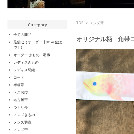
TOP
>
メンズ帯
Category
全ての商品
オリジナル柄 角帯
足袋セミオーダー【8/14(金)ま
で！】
オーダー きもの・羽織
レディスきもの
レディス羽織
コート
半幅帯
へこおび
名古屋帯
つくり帯
メンズきもの
メンズ羽織
メンズ帯