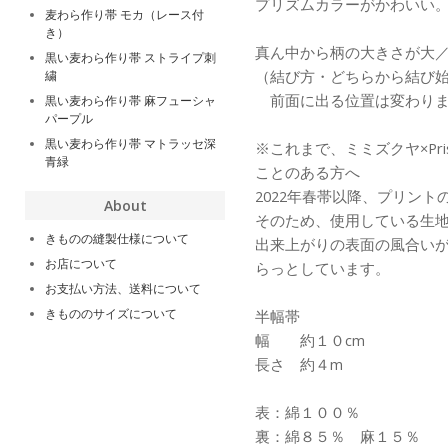
プリズムカラーがかわいい
麦わら作り帯 モカ（レース付
き）
真ん中から柄の大きさが大
黒い麦わら作り帯 ストライプ刺
（結び方・どちらから結び
繍
前面に出る位置は変わりま
黒い麦わら作り帯 麻フューシャ
パープル
黒い麦わら作り帯 マトラッセ深
※これまで、ミミズクヤ×Pri
青緑
ことのある方へ
2022年春帯以降、プリン
About
そのため、使用している生
きものの縫製仕様について
出来上がりの表面の風合い
お店について
らっとしています。
お支払い方法、送料について
きもののサイズについて
半幅帯
幅 約１０cm
長さ 約４m
表：綿１００％
裏：綿８５％ 麻１５％