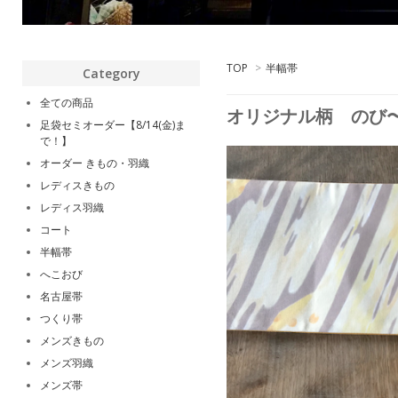
TOP
>
半幅帯
Category
全ての商品
オリジナル柄 のび
足袋セミオーダー【8/14(金)ま
で！】
オーダー きもの・羽織
レディスきもの
レディス羽織
コート
半幅帯
へこおび
名古屋帯
つくり帯
メンズきもの
メンズ羽織
メンズ帯