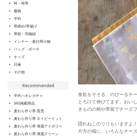
袴・袴帯
履物
半衿
帯締め/帯揚げ
帯留・羽織紐
インナー・着付用小物
バッグ・ポーチ
キッズ
日傘
その他
Recommended
食欲をそそる、のび〜るチ
半衿ハギレガチャ
とろけて伸びてます。おい
SNS掲載商品
きものの柄や帯留でチーズフ
麦わら作り帯 黒雪
麦わら作り帯 ネイビードット
隠れねこのリリもいますよ
麦わら作り帯 薄靄アイボリー
片方の端に、いろんなチー
麦わら作り帯 薄靄グリーン