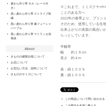
麦わら作り帯 モカ（レース付
※これまで、ミミズクヤ×Pri
き）
ことのある方へ
黒い麦わら作り帯 ストライプ刺
2022年の春帯より、プリ
繍
そのため、使用している生
黒い麦わら作り帯 麻フューシャ
パープル
出来上がりの表面の風合い
黒い麦わら作り帯 マトラッセ深
らっとしています。
青緑
半幅帯
About
幅 約１６cm
きものの縫製仕様について
長さ 約４m
お店について
お支払い方法、送料について
表：綿１００％
きもののサイズについて
裏：綿１００％
この商品について問い合わせる
この商品を友達に教える