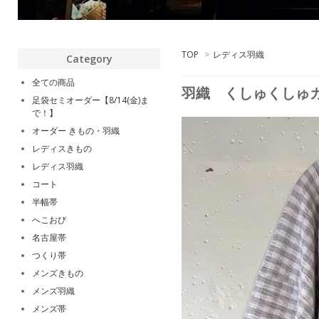
TOP
>
レディス羽織
Category
全ての商品
羽織 くしゅくしゅカ
足袋セミオーダー【8/14(金)ま
で！】
オーダー きもの・羽織
レディスきもの
レディス羽織
コート
半幅帯
へこおび
名古屋帯
つくり帯
メンズきもの
メンズ羽織
メンズ帯