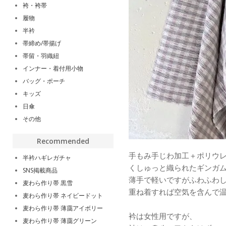
袴・袴帯
履物
半衿
帯締め/帯揚げ
帯留・羽織紐
インナー・着付用小物
バッグ・ポーチ
キッズ
日傘
その他
Recommended
手もみ手じわ加工＋ポリウ
半衿ハギレガチャ
くしゅっと織られたギンガ
SNS掲載商品
薄手で軽いですがふわふわ
麦わら作り帯 黒雪
重ね着すれば空気を含んで
麦わら作り帯 ネイビードット
麦わら作り帯 薄靄アイボリー
衿は女性用ですが、
麦わら作り帯 薄靄グリーン