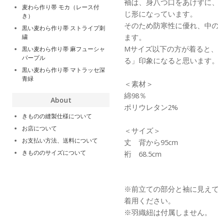
袖は、身八つ口をあけずに
麦わら作り帯 モカ（レース付
じ形になっています。
き）
そのため防寒性に優れ、中
黒い麦わら作り帯 ストライプ刺
ます。
繍
Mサイズ以下の方が着ると
黒い麦わら作り帯 麻フューシャ
パープル
る」印象になると思います
黒い麦わら作り帯 マトラッセ深
青緑
＜素材＞
綿98％
About
ポリウレタン2%
きものの縫製仕様について
お店について
＜サイズ＞
お支払い方法、送料について
丈 背から95cm
きもののサイズについて
裄 68.5cm
※前立ての部分と袖に見え
着用ください。
※羽織紐は付属しません。