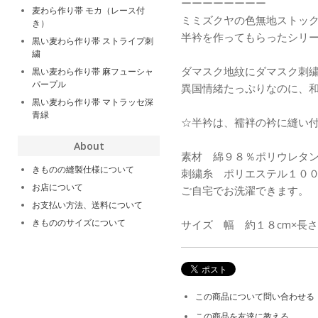
ーーーーーーーー
麦わら作り帯 モカ（レース付
ミミズクヤの色無地ストッ
き）
半衿を作ってもらったシリ
黒い麦わら作り帯 ストライプ刺
繍
ダマスク地紋にダマスク刺
黒い麦わら作り帯 麻フューシャ
パープル
異国情緒たっぷりなのに、
黒い麦わら作り帯 マトラッセ深
青緑
☆半衿は、襦袢の衿に縫い
About
素材 綿９８％ポリウレタ
きものの縫製仕様について
刺繍糸 ポリエステル１０
お店について
ご自宅でお洗濯できます。
お支払い方法、送料について
きもののサイズについて
サイズ 幅 約１８cm×長さ
この商品について問い合わせる
この商品を友達に教える