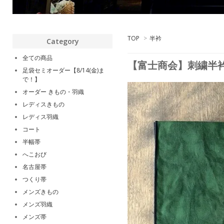
TOP
>
半衿
Category
全ての商品
【富士商会】刺繍半衿
足袋セミオーダー【8/14(金)ま
で！】
オーダー きもの・羽織
レディスきもの
レディス羽織
コート
半幅帯
へこおび
名古屋帯
つくり帯
メンズきもの
メンズ羽織
メンズ帯