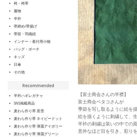
袴・袴帯
履物
半衿
帯締め/帯揚げ
帯留・羽織紐
インナー・着付用小物
バッグ・ポーチ
キッズ
日傘
その他
Recommended
【富士商会さんの半襟】
半衿ハギレガチャ
富士商会ペタコさんが
SNS掲載商品
季節を写し取るように絵を
麦わら作り帯 黒雪
絵を描くように刺繍して、
麦わら作り帯 ネイビードット
半衿の刺繍は装いの中での
麦わら作り帯 薄靄アイボリー
意外なほど目を引き、彩り
麦わら作り帯 薄靄グリーン