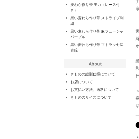
麦わら作り帯 モカ（レース付
き）
黒い麦わら作り帯 ストライプ刺
繍
黒い麦わら作り帯 麻フューシャ
パープル
黒い麦わら作り帯 マトラッセ深
青緑
About
きものの縫製仕様について
お店について
お支払い方法、送料について
きもののサイズについて