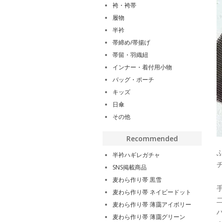
袴・袴帯
履物
半衿
帯締め/帯揚げ
帯留・羽織紐
インナー・着付用小物
バッグ・ポーチ
キッズ
日傘
その他
Recommended
半衿ハギレガチャ
SNS掲載商品
麦わら作り帯 黒雪
麦わら作り帯 ネイビードット
麦わら作り帯 薄靄アイボリー
麦わら作り帯 薄靄グリーン