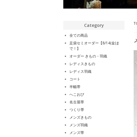
T
Category
全ての商品
足袋セミオーダー【8/14(金)ま
で！】
オーダー きもの・羽織
レディスきもの
レディス羽織
コート
半幅帯
へこおび
名古屋帯
つくり帯
メンズきもの
メンズ羽織
メンズ帯