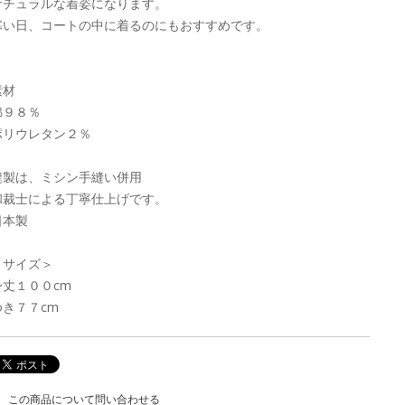
ナチュラルな着姿になります。
寒い日、コートの中に着るのにもおすすめです。
素材
綿９８％
ポリウレタン２％
縫製は、ミシン手縫い併用
和裁士による丁寧仕上げです。
日本製
＜サイズ＞
身丈１００cm
ゆき７７cm
この商品について問い合わせる