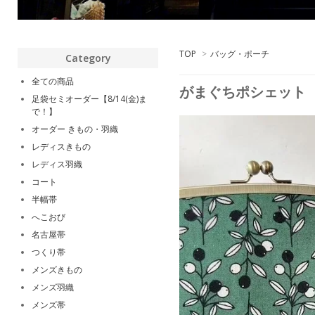
TOP
>
バッグ・ポーチ
Category
全ての商品
がまぐちポシェット
足袋セミオーダー【8/14(金)ま
で！】
オーダー きもの・羽織
レディスきもの
レディス羽織
コート
半幅帯
へこおび
名古屋帯
つくり帯
メンズきもの
メンズ羽織
メンズ帯