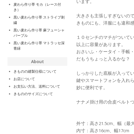
います。
麦わら作り帯 モカ（レース付
き）
大きさも主張しすぎないの
黒い麦わら作り帯 ストライプ刺
きものにも、洋服にも違和
繍
黒い麦わら作り帯 麻フューシャ
パープル
１０センチのマチがついて
黒い麦わら作り帯 マトラッセ深
以上に容量があります。
青緑
おさいふ・ケータイ・手帳
だもうちょっと入るかな？
About
きものの縫製仕様について
しっかりした底板が入って
お店について
鍵やスマートフォンを入れ
お支払い方法、送料について
妙に便利です。
きもののサイズについて
ナナメ掛け用の合皮ベルト
外寸：高さ21.5cm、幅（最大）
内寸：高さ16cm、幅17cm