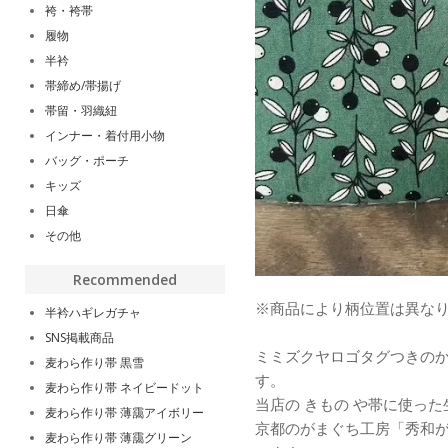
袴・袴帯
履物
半衿
帯締め/帯揚げ
帯留・羽織紐
インナー・着付用小物
バッグ・ポーチ
キッズ
日傘
その他
Recommended
※商品により柄位置は異な
半衿ハギレガチャ
SNS掲載商品
ミミズクヤロゴタグつきのか
麦わら作り帯 黒雪
す。
麦わら作り帯 ネイビードット
当店の きもの や帯に使っ
麦わら作り帯 薄靄アイボリー
京都のがまぐち工房「秀和
麦わら作り帯 薄靄グリーン