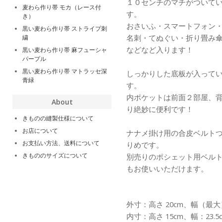
１０センチのマチがついて
麦わら作り帯 モカ（レース付
す。
き）
おさいふ・スマートフォン・
黒い麦わら作り帯 ストライプ刺
名刺・てぬぐい・折り畳み
繍
などなど入ります！
黒い麦わら作り帯 麻フューシャ
パープル
黒い麦わら作り帯 マトラッセ深
しっかりした底板が入って
青緑
す。
内ポケットは前面２部屋、
About
り絶妙に便利です！
きものの縫製仕様について
お店について
ナナメ掛け用の合皮ベルトつ
お支払い方法、送料について
りめです。
きもののサイズについて
別売りのポシェット用ベル
もお使いいただけます。
外寸：高さ 20cm、幅（最大
内寸：高さ 15cm、幅：23