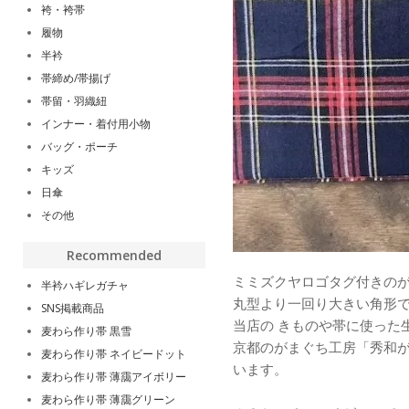
袴・袴帯
履物
半衿
帯締め/帯揚げ
帯留・羽織紐
インナー・着付用小物
バッグ・ポーチ
キッズ
日傘
その他
Recommended
ミミズクヤロゴタグ付きの
半衿ハギレガチャ
丸型より一回り大きい角形
SNS掲載商品
当店の きものや帯に使った
麦わら作り帯 黒雪
京都のがまぐち工房「秀和
麦わら作り帯 ネイビードット
います。
麦わら作り帯 薄靄アイボリー
麦わら作り帯 薄靄グリーン