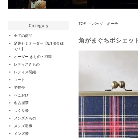
TOP
>
バッグ・ポーチ
Category
全ての商品
角がまぐちポシェッ
足袋セミオーダー【8/14(金)ま
で！】
オーダー きもの・羽織
レディスきもの
レディス羽織
コート
半幅帯
へこおび
名古屋帯
つくり帯
メンズきもの
メンズ羽織
メンズ帯