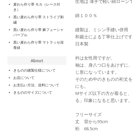
生地は 薄手で軽い綿ローン
麦わら作り帯 モカ（レース付
き）
綿１００％
黒い麦わら作り帯 ストライプ刺
繍
縫製は、ミシン手縫い併用
黒い麦わら作り帯 麻フューシャ
パープル
和裁士による丁寧仕上げで
黒い麦わら作り帯 マトラッセ深
日本製
青緑
衿は女性用ですが、
About
袖は、身八つ口をあけずに
きものの縫製仕様について
じ形になっています。
お店について
そのため中のきものの裄丈
お支払い方法、送料について
にも。
きもののサイズについて
Mサイズ以下の方が着ると
る」印象になると思います
フリーサイズ
丈 背から95cm
裄 68.5cm