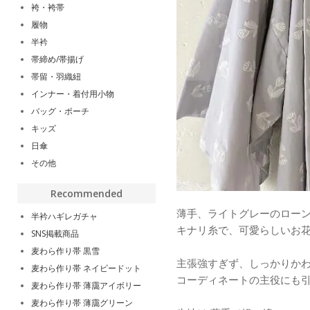
袴・袴帯
履物
半衿
帯締め/帯揚げ
帯留・羽織紐
インナー・着付用小物
バッグ・ポーチ
キッズ
日傘
その他
Recommended
薄手、ライトグレーのロー
半衿ハギレガチャ
キナリ糸で、可愛らしいお
SNS掲載商品
麦わら作り帯 黒雪
主張強すぎず、しっかりか
麦わら作り帯 ネイビードット
コーディネートの主役にも
麦わら作り帯 薄靄アイボリー
麦わら作り帯 薄靄グリーン