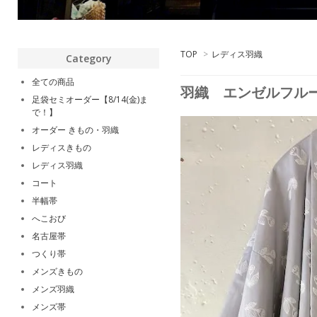
TOP
>
レディス羽織
Category
全ての商品
羽織 エンゼルフル
足袋セミオーダー【8/14(金)ま
で！】
オーダー きもの・羽織
レディスきもの
レディス羽織
コート
半幅帯
へこおび
名古屋帯
つくり帯
メンズきもの
メンズ羽織
メンズ帯