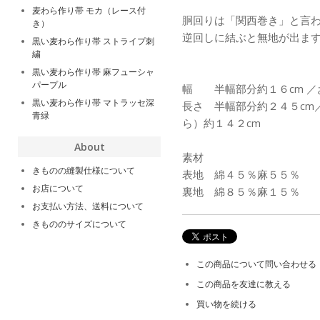
麦わら作り帯 モカ（レース付
胴回りは「関西巻き」と言
き）
逆回しに結ぶと無地が出ま
黒い麦わら作り帯 ストライプ刺
繍
黒い麦わら作り帯 麻フューシャ
パープル
幅 半幅部分約１６cm ／
黒い麦わら作り帯 マトラッセ深
長さ 半幅部分約２４５cm
青緑
ら）約１４２cm
About
素材
きものの縫製仕様について
表地 綿４５％麻５５％
お店について
裏地 綿８５％麻１５％
お支払い方法、送料について
きもののサイズについて
この商品について問い合わせる
この商品を友達に教える
買い物を続ける