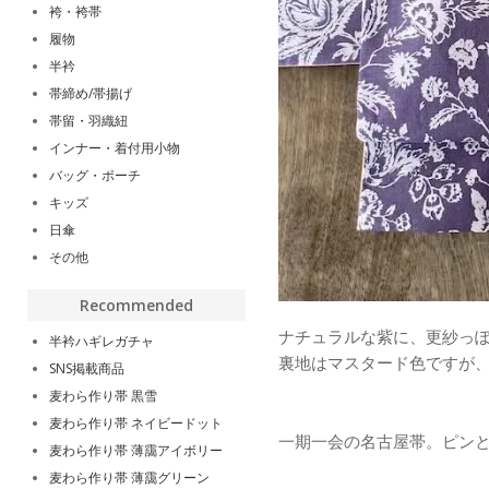
袴・袴帯
履物
半衿
帯締め/帯揚げ
帯留・羽織紐
インナー・着付用小物
バッグ・ポーチ
キッズ
日傘
その他
Recommended
ナチュラルな紫に、更紗っ
半衿ハギレガチャ
裏地はマスタード色ですが
SNS掲載商品
麦わら作り帯 黒雪
麦わら作り帯 ネイビードット
一期一会の名古屋帯。ピン
麦わら作り帯 薄靄アイボリー
麦わら作り帯 薄靄グリーン