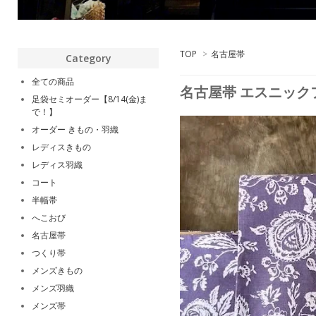
TOP
>
名古屋帯
Category
全ての商品
名古屋帯 エスニック
足袋セミオーダー【8/14(金)ま
で！】
オーダー きもの・羽織
レディスきもの
レディス羽織
コート
半幅帯
へこおび
名古屋帯
つくり帯
メンズきもの
メンズ羽織
メンズ帯