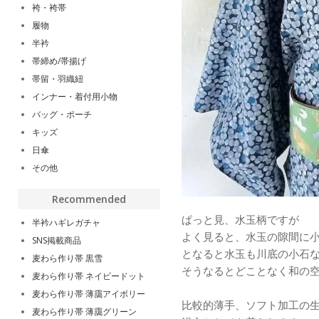
袴・袴帯
履物
半衿
帯締め/帯揚げ
帯留・羽織紐
インナー・着付用小物
バッグ・ポーチ
キッズ
日傘
その他
Recommended
ぱっと見、水玉柄ですが
半衿ハギレガチャ
よく見ると、水玉の隙間に
SNS掲載商品
となると水玉も川底の小石
麦わら作り帯 黒雪
そうなるとどことなく和の空
麦わら作り帯 ネイビードット
麦わら作り帯 薄靄アイボリー
比較的薄手、ソフト加工の
麦わら作り帯 薄靄グリーン