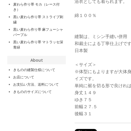
浴衣としても着られます。
麦わら作り帯 モカ（レース付
き）
綿１００％
黒い麦わら作り帯 ストライプ刺
繍
黒い麦わら作り帯 麻フューシャ
パープル
縫製は、ミシン手縫い併用
黒い麦わら作り帯 マトラッセ深
和裁士による丁寧仕上げで
青緑
日本製
About
＜サイズ＞
きものの縫製仕様について
※体型にもよりますが大体
お店について
イズです。
お支払い方法、送料について
単純に裾を切る形で良けれ
きもののサイズについて
身丈１４９
ゆき７５
前幅２７.５
後幅３１