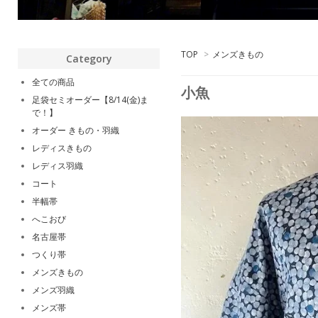
TOP
>
メンズきもの
Category
全ての商品
小魚
足袋セミオーダー【8/14(金)ま
で！】
オーダー きもの・羽織
レディスきもの
レディス羽織
コート
半幅帯
へこおび
名古屋帯
つくり帯
メンズきもの
メンズ羽織
メンズ帯