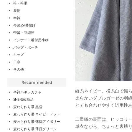
袴・袴帯
履物
半衿
帯締め/帯揚げ
帯留・羽織紐
インナー・着付用小物
バッグ・ポーチ
キッズ
日傘
その他
Recommended
縦糸ネイビー、横糸白で織
半衿ハギレガチャ
柔らかいダブルガーゼの羽
SNS掲載商品
とても合わせやすく汎用性
麦わら作り帯 黒雪
麦わら作り帯 ネイビードット
二重織の裏面は、ヒッコリ
麦わら作り帯 薄靄アイボリー
単衣ながら、ちょっと裏勝
麦わら作り帯 薄靄グリーン