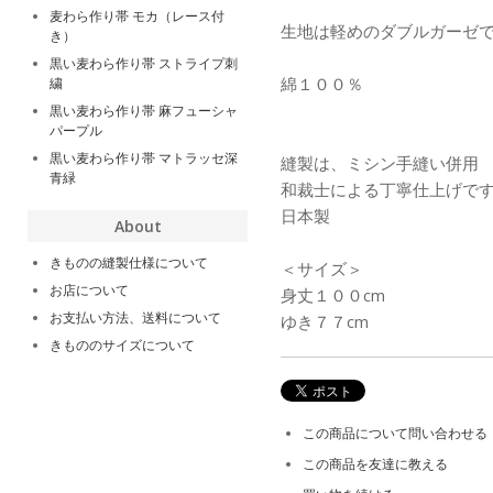
麦わら作り帯 モカ（レース付
生地は軽めのダブルガーゼ
き）
黒い麦わら作り帯 ストライプ刺
綿１００％
繍
黒い麦わら作り帯 麻フューシャ
パープル
黒い麦わら作り帯 マトラッセ深
縫製は、ミシン手縫い併用
青緑
和裁士による丁寧仕上げで
日本製
About
きものの縫製仕様について
＜サイズ＞
お店について
身丈１００cm
お支払い方法、送料について
ゆき７７cm
きもののサイズについて
この商品について問い合わせる
この商品を友達に教える