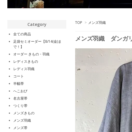
TOP
>
メンズ羽織
Category
全ての商品
メンズ羽織 ダンガリ
足袋セミオーダー【8/14(金)ま
で！】
オーダー きもの・羽織
レディスきもの
レディス羽織
コート
半幅帯
へこおび
名古屋帯
つくり帯
メンズきもの
メンズ羽織
メンズ帯