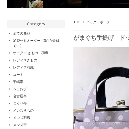
TOP
>
バッグ・ポーチ
Category
全ての商品
がまぐち手提げ ド
足袋セミオーダー【8/14(金)ま
で！】
オーダー きもの・羽織
レディスきもの
レディス羽織
コート
半幅帯
へこおび
名古屋帯
つくり帯
メンズきもの
メンズ羽織
メンズ帯