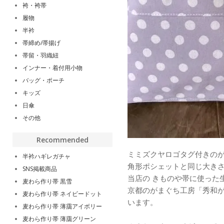
袴・袴帯
履物
半衿
帯締め/帯揚げ
帯留・羽織紐
インナー・着付用小物
バッグ・ポーチ
キッズ
日傘
その他
Recommended
ミミズクヤロゴタグ付きの
半衿ハギレガチャ
角形ポシェットと同じ大き
SNS掲載商品
当店の きものや帯に使った
麦わら作り帯 黒雪
京都のがまぐち工房「秀和
麦わら作り帯 ネイビードット
います。
麦わら作り帯 薄靄アイボリー
麦わら作り帯 薄靄グリーン