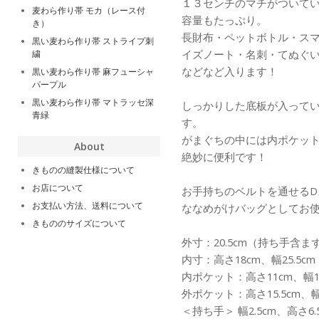
１３センチのマチがついて
麦わら作り帯 モカ（レース付
容量もたっぷり。
き）
長財布・ペットボトル・スマ
黒い麦わら作り帯 ストライプ刺
イズノート・名刺・てぬぐ
繍
などなど入ります！
黒い麦わら作り帯 麻フューシャ
パープル
黒い麦わら作り帯 マトラッセ深
しっかりした底板が入って
青緑
す。
がまぐちの中には内ポケッ
About
絶妙に便利です！
きものの縫製仕様について
お店について
お手持ちのベルトを通せるD
お支払い方法、送料について
ななめがけバッグとしてお
きもののサイズについて
外寸：20.5cm（持ち手含まず
内寸：高さ18cm、幅25.5cm
内ポケット：高さ11cm、幅1
外ポケット：高さ15.5cm、幅
＜持ち手＞ 幅2.5cm、高さ6.