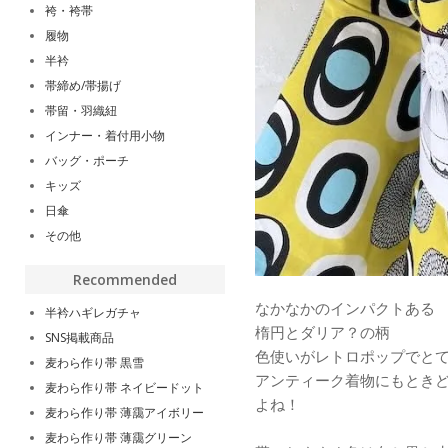
袴・袴帯
履物
半衿
帯締め/帯揚げ
帯留・羽織紐
インナー・着付用小物
バッグ・ポーチ
キッズ
日傘
その他
Recommended
なかなかのインパクトある
半衿ハギレガチャ
楕円とダリア？の柄
SNS掲載商品
色使いがレトロポップでと
麦わら作り帯 黒雪
アンティーク着物にもとき
麦わら作り帯 ネイビードット
よね！
麦わら作り帯 薄靄アイボリー
麦わら作り帯 薄靄グリーン