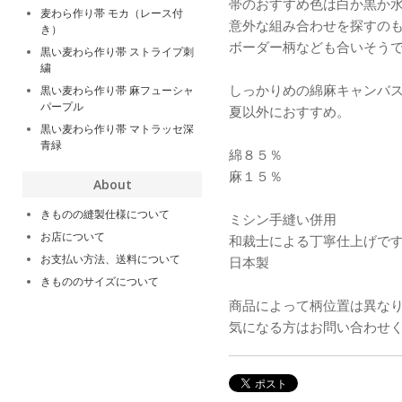
帯のおすすめ色は白か黒か
麦わら作り帯 モカ（レース付
意外な組み合わせを探すの
き）
ボーダー柄なども合いそう
黒い麦わら作り帯 ストライプ刺
繍
しっかりめの綿麻キャンバ
黒い麦わら作り帯 麻フューシャ
パープル
夏以外におすすめ。
黒い麦わら作り帯 マトラッセ深
青緑
綿８５％
麻１５％
About
きものの縫製仕様について
ミシン手縫い併用
お店について
和裁士による丁寧仕上げで
お支払い方法、送料について
日本製
きもののサイズについて
商品によって柄位置は異な
気になる方はお問い合わせ