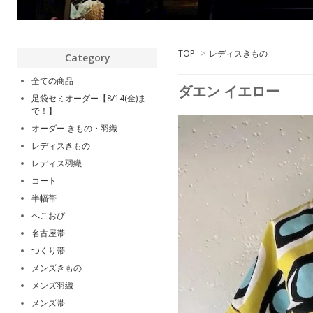
TOP
>
レディスきもの
Category
全ての商品
ダエン イエロー
足袋セミオーダー【8/14(金)ま
で！】
オーダー きもの・羽織
レディスきもの
レディス羽織
コート
半幅帯
へこおび
名古屋帯
つくり帯
メンズきもの
メンズ羽織
メンズ帯