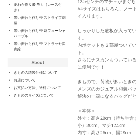
12.5センチのマチ＋がま
麦わら作り帯 モカ（レース付
A4サイズはもちろん、ノー
き）
イ入ります。
黒い麦わら作り帯 ストライプ刺
繍
しっかりした底板が入って
黒い麦わら作り帯 麻フューシャ
パープル
す。
黒い麦わら作り帯 マトラッセ深
内ポケットも２部屋ついて
青緑
ト。
さらにナスカンもついてい
About
に便利です！
きものの縫製仕様について
お店について
きもので、荷物が多いとき
お支払い方法、送料について
メンズのカジュアル和装バ
きもののサイズについて
解決の一端になるバッグだ
＜本体＞
外寸：高さ28cm（持ち手含
小）30cm、マチ12.5cm
内寸：高さ26cm、幅28cm