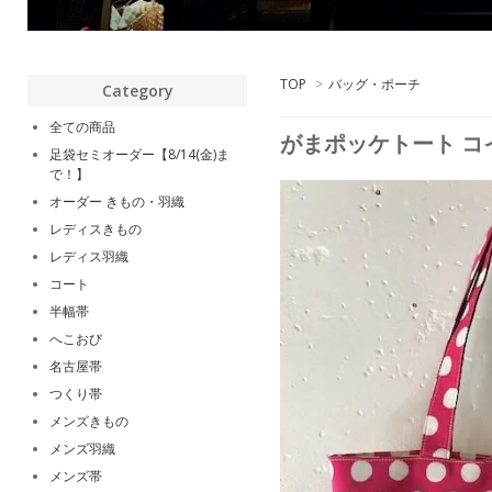
TOP
>
バッグ・ポーチ
Category
全ての商品
がまポッケトート コイ
足袋セミオーダー【8/14(金)ま
で！】
オーダー きもの・羽織
レディスきもの
レディス羽織
コート
半幅帯
へこおび
名古屋帯
つくり帯
メンズきもの
メンズ羽織
メンズ帯