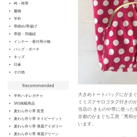
袴・袴帯
履物
半衿
帯締め/帯揚げ
帯留・羽織紐
インナー・着付用小物
バッグ・ポーチ
キッズ
日傘
その他
Recommended
大きめトートバッグにがま
半衿ハギレガチャ
ミミズクヤロゴタグ付きの
SNS掲載商品
当店の きものや帯に使った
麦わら作り帯 黒雪
京都のがまぐち工房「秀和
麦わら作り帯 ネイビードット
います。
麦わら作り帯 薄靄アイボリー
麦わら作り帯 薄靄グリーン