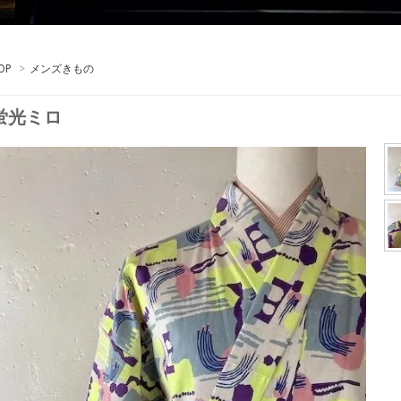
OP
>
メンズきもの
蛍光ミロ