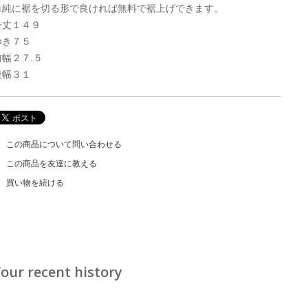
単純に裾を切る形で良ければ無料で裾上げできます。
身丈１４９
ゆき７５
前幅２７.５
後幅３１
この商品について問い合わせる
この商品を友達に教える
買い物を続ける
our recent history