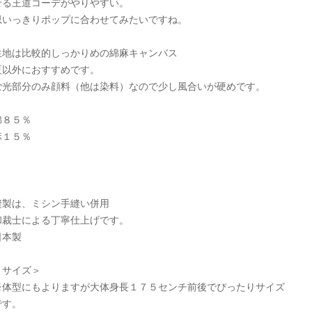
せる王道コーデがやりやすい。
思いっきりポップに合わせてみたいですね。
生地は比較的しっかりめの綿麻キャンバス
夏以外におすすめです。
蛍光部分のみ顔料（他は染料）なので少し風合いが硬めです。
綿８５％
麻１５％
縫製は、ミシン手縫い併用
和裁士による丁寧仕上げです。
日本製
＜サイズ＞
※体型にもよりますが大体身長１７５センチ前後でぴったりサイズ
です。