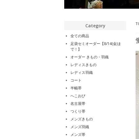
T
Category
全ての商品
足袋セミオーダー【8/14(金)ま
で！】
オーダー きもの・羽織
レディスきもの
レディス羽織
コート
半幅帯
へこおび
名古屋帯
つくり帯
メンズきもの
メンズ羽織
メンズ帯