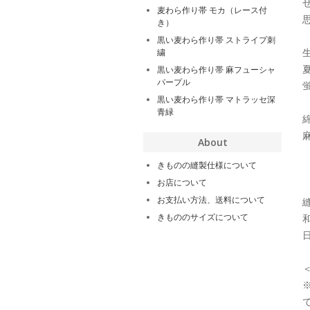
麦わら作り帯 モカ（レース付
き）
黒い麦わら作り帯 ストライプ刺
繍
黒い麦わら作り帯 麻フューシャ
パープル
黒い麦わら作り帯 マトラッセ深
青緑
About
きものの縫製仕様について
お店について
お支払い方法、送料について
きもののサイズについて