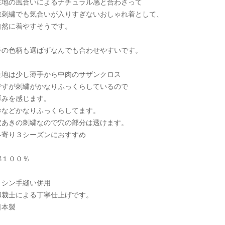
生地の風合いによるナチュラル感と合わさって
総刺繍でも気合いが入りすぎないおしゃれ着として、
自然に着やすそうです。
帯の色柄も選ばずなんでも合わせやすいです。
生地は少し薄手から中肉のサザンクロス
ですが刺繍がかなりふっくらしているので
厚みを感じます。
衿などかなりふっくらしてます。
穴あきの刺繍なので穴の部分は透けます。
冬寄り３シーズンにおすすめ
綿１００％
ミシン手縫い併用
和裁士による丁寧仕上げです。
日本製