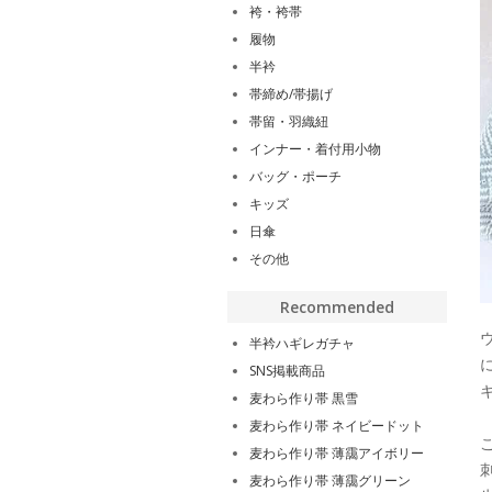
袴・袴帯
履物
半衿
帯締め/帯揚げ
帯留・羽織紐
インナー・着付用小物
バッグ・ポーチ
キッズ
日傘
その他
Recommended
半衿ハギレガチャ
SNS掲載商品
麦わら作り帯 黒雪
麦わら作り帯 ネイビードット
麦わら作り帯 薄靄アイボリー
麦わら作り帯 薄靄グリーン