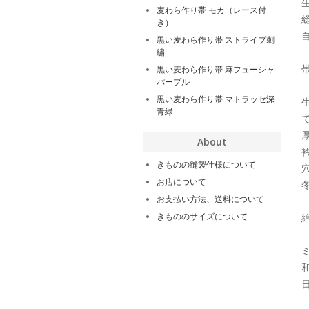
麦わら作り帯 モカ（レース付
き）
黒い麦わら作り帯 ストライプ刺
繍
黒い麦わら作り帯 麻フューシャ
パープル
黒い麦わら作り帯 マトラッセ深
青緑
About
きものの縫製仕様について
お店について
お支払い方法、送料について
きもののサイズについて