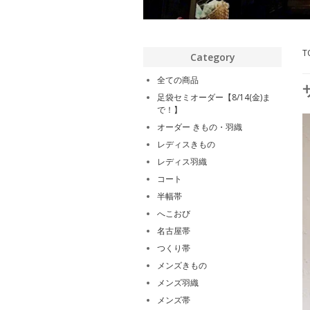
T
Category
全ての商品
足袋セミオーダー【8/14(金)ま
で！】
オーダー きもの・羽織
レディスきもの
レディス羽織
コート
半幅帯
へこおび
名古屋帯
つくり帯
メンズきもの
メンズ羽織
メンズ帯