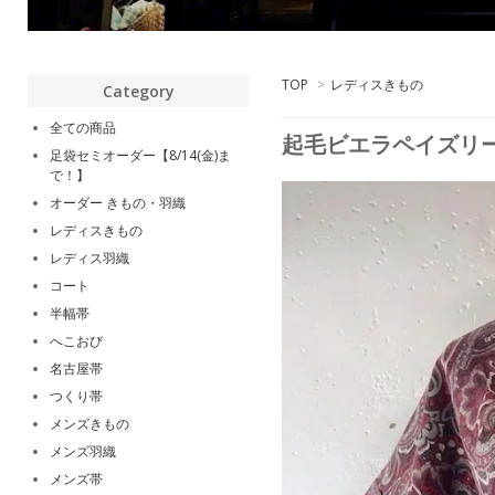
TOP
>
レディスきもの
Category
全ての商品
起毛ビエラペイズリー
足袋セミオーダー【8/14(金)ま
で！】
オーダー きもの・羽織
レディスきもの
レディス羽織
コート
半幅帯
へこおび
名古屋帯
つくり帯
メンズきもの
メンズ羽織
メンズ帯