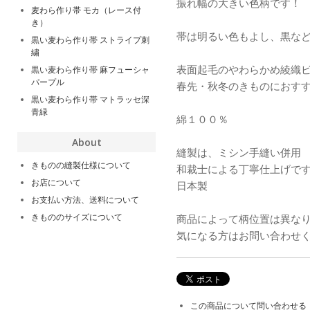
振れ幅の大きい色柄です！
麦わら作り帯 モカ（レース付
き）
帯は明るい色もよし、黒な
黒い麦わら作り帯 ストライプ刺
繍
表面起毛のやわらかめ綾織
黒い麦わら作り帯 麻フューシャ
パープル
春先・秋冬のきものにおす
黒い麦わら作り帯 マトラッセ深
青緑
綿１００％
About
縫製は、ミシン手縫い併用
きものの縫製仕様について
和裁士による丁寧仕上げで
お店について
日本製
お支払い方法、送料について
きもののサイズについて
商品によって柄位置は異な
気になる方はお問い合わせ
この商品について問い合わせる