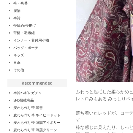
袴・袴帯
履物
半衿
帯締め/帯揚げ
帯留・羽織紐
インナー・着付用小物
バッグ・ポーチ
キッズ
日傘
その他
Recommended
ふわっと起毛した柔らかめ
半衿ハギレガチャ
レトロみもある みっしりペ
SNS掲載商品
麦わら作り帯 黒雪
落ち着いたレッドが、コー
麦わら作り帯 ネイビードット
て
麦わら作り帯 薄靄アイボリー
粋な感じに見えたり、しっ
麦わら作り帯 薄靄グリーン