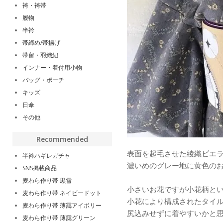
袴・袴帯
履物
半衿
帯締め/帯揚げ
帯留・羽織紐
インナー・着付用小物
バッグ・ポーチ
キッズ
日傘
その他
Recommended
表面を起毛させた綾織ビエ
半衿ハギレガチャ
濃いめのグレー地に黄色の
SNS掲載商品
麦わら作り帯 黒雪
小さいお花ですが小花柄と
麦わら作り帯 ネイビードット
小花により構成されたタイ
麦わら作り帯 薄靄アイボリー
尻込みせずに着やすいかと思
麦わら作り帯 薄靄グリーン