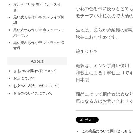
麦わら作り帯 モカ（レース付
小花の色を帯に使うととて
き）
モチーフが小粒なので大柄
黒い麦わら作り帯 ストライプ刺
繍
生地は、柔らかめ綾織の起
黒い麦わら作り帯 麻フューシャ
パープル
秋冬におすすめです。
黒い麦わら作り帯 マトラッセ深
青緑
綿１００％
About
縫製は、ミシン手縫い併用
きものの縫製仕様について
和裁士による丁寧仕上げで
お店について
日本製
お支払い方法、送料について
きもののサイズについて
商品によって柄位置は異な
気になる方はお問い合わせ
この商品について問い合わせる