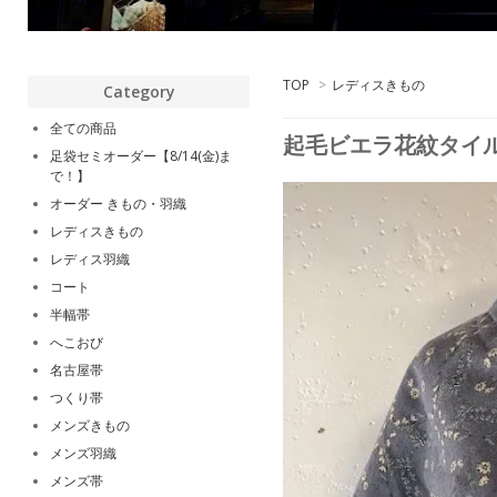
TOP
>
レディスきもの
Category
全ての商品
起毛ビエラ花紋タイル
足袋セミオーダー【8/14(金)ま
で！】
オーダー きもの・羽織
レディスきもの
レディス羽織
コート
半幅帯
へこおび
名古屋帯
つくり帯
メンズきもの
メンズ羽織
メンズ帯