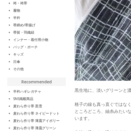
袴・袴帯
履物
半衿
帯締め/帯揚げ
帯留・羽織紐
インナー・着付用小物
バッグ・ポーチ
キッズ
日傘
その他
Recommended
黒生地に、淡いグリーンと
半衿ハギレガチャ
SNS掲載商品
格子の線も真っ直ぐではな
麦わら作り帯 黒雪
ところどころ、紬糸みたい
麦わら作り帯 ネイビードット
います。
麦わら作り帯 薄靄アイボリー
麦わら作り帯 薄靄グリーン