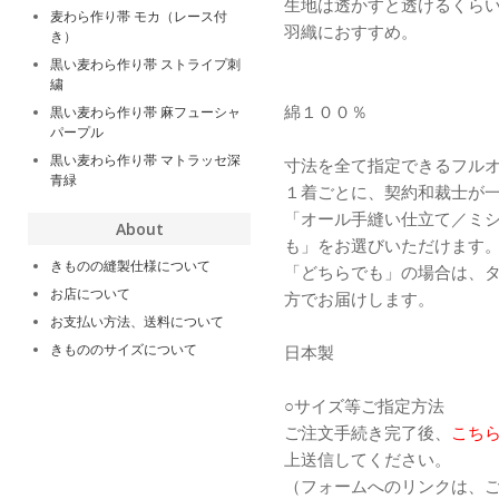
生地は透かすと透けるくら
麦わら作り帯 モカ（レース付
羽織におすすめ。
き）
黒い麦わら作り帯 ストライプ刺
繍
綿１００％
黒い麦わら作り帯 麻フューシャ
パープル
黒い麦わら作り帯 マトラッセ深
寸法を全て指定できるフル
青緑
１着ごとに、契約和裁士が
「オール手縫い仕立て／ミ
About
も」をお選びいただけます
きものの縫製仕様について
「どちらでも」の場合は、
お店について
方でお届けします。
お支払い方法、送料について
きもののサイズについて
日本製
○サイズ等ご指定方法
ご注文手続き完了後、
こち
上送信してください。
（フォームへのリンクは、