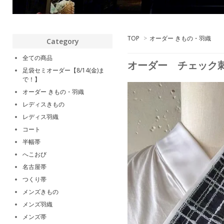
TOP
>
オーダー きもの・羽織
Category
全ての商品
オーダー チェック刺
足袋セミオーダー【8/14(金)ま
で！】
オーダー きもの・羽織
レディスきもの
レディス羽織
コート
半幅帯
へこおび
名古屋帯
つくり帯
メンズきもの
メンズ羽織
メンズ帯