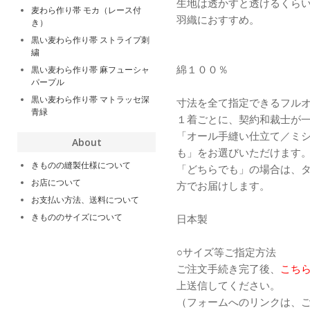
生地は透かすと透けるくら
麦わら作り帯 モカ（レース付
羽織におすすめ。
き）
黒い麦わら作り帯 ストライプ刺
繍
綿１００％
黒い麦わら作り帯 麻フューシャ
パープル
黒い麦わら作り帯 マトラッセ深
寸法を全て指定できるフル
青緑
１着ごとに、契約和裁士が
「オール手縫い仕立て／ミ
About
も」をお選びいただけます
きものの縫製仕様について
「どちらでも」の場合は、
お店について
方でお届けします。
お支払い方法、送料について
きもののサイズについて
日本製
○サイズ等ご指定方法
ご注文手続き完了後、
こち
上送信してください。
（フォームへのリンクは、