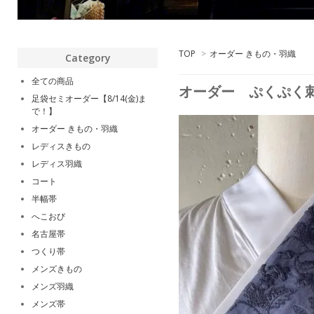
TOP
>
オーダー きもの・羽織
Category
全ての商品
オーダー ぷくぷく
足袋セミオーダー【8/14(金)ま
で！】
オーダー きもの・羽織
レディスきもの
レディス羽織
コート
半幅帯
へこおび
名古屋帯
つくり帯
メンズきもの
メンズ羽織
メンズ帯