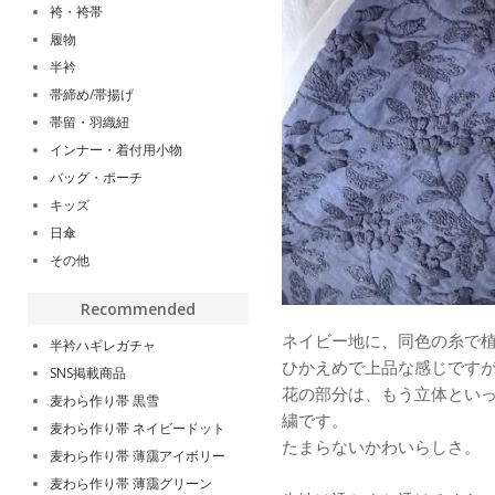
袴・袴帯
履物
半衿
帯締め/帯揚げ
帯留・羽織紐
インナー・着付用小物
バッグ・ポーチ
キッズ
日傘
その他
Recommended
ネイビー地に、同色の糸で
半衿ハギレガチャ
ひかえめで上品な感じです
SNS掲載商品
花の部分は、もう立体とい
麦わら作り帯 黒雪
繍です。
麦わら作り帯 ネイビードット
たまらないかわいらしさ。
麦わら作り帯 薄靄アイボリー
麦わら作り帯 薄靄グリーン