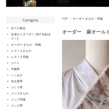
TOP
>
オーダー きもの・羽織
Category
全ての商品
オーダー 麻オール
足袋セミオーダー【8/14(金)ま
で！】
オーダー きもの・羽織
レディスきもの
レディス羽織
コート
半幅帯
へこおび
名古屋帯
つくり帯
メンズきもの
メンズ羽織
メンズ帯