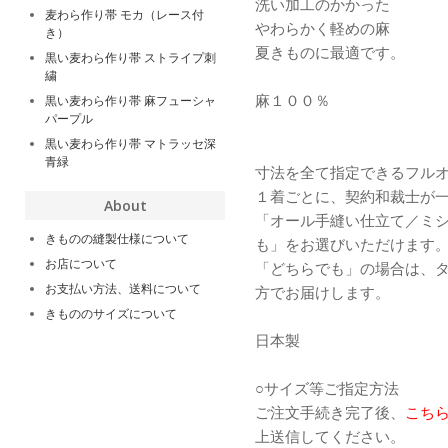
洗い加工のかかった
麦わら作り帯 モカ（レース付
やわらかく軽めの麻
き）
夏きものに最適です。
黒い麦わら作り帯 ストライプ刺
繍
麻１００％
黒い麦わら作り帯 麻フューシャ
パープル
黒い麦わら作り帯 マトラッセ深
青緑
寸法を全て指定できるフル
１着ごとに、契約和裁士が
About
「オール手縫い仕立て／ミ
きものの縫製仕様について
も」をお選びいただけます
お店について
「どちらでも」の場合は、
お支払い方法、送料について
方でお届けします。
きもののサイズについて
日本製
○サイズ等ご指定方法
ご注文手続き完了後、
こち
上送信してください。