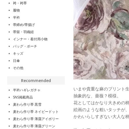
袴・袴帯
履物
半衿
帯締め/帯揚げ
帯留・羽織紐
インナー・着付用小物
バッグ・ポーチ
キッズ
日傘
その他
Recommended
いまや貴重な麻のプリント
半衿ハギレガチャ
抽象的な、薔薇？模様。
SNS掲載商品
花としてはかなり大きめの
麦わら作り帯 黒雪
絵画のような粗いタッチが
麦わら作り帯 ネイビードット
かわいらしすぎない大人な
麦わら作り帯 薄靄アイボリー
麦わら作り帯 薄靄グリーン