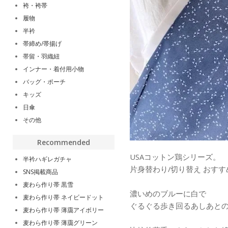
袴・袴帯
履物
半衿
帯締め/帯揚げ
帯留・羽織紐
インナー・着付用小物
バッグ・ポーチ
キッズ
日傘
その他
Recommended
USAコットン鶏シリーズ。
半衿ハギレガチャ
片身替わり/切り替え おす
SNS掲載商品
麦わら作り帯 黒雪
濃いめのブルーに白で
麦わら作り帯 ネイビードット
ぐるぐる歩き回るあしあと
麦わら作り帯 薄靄アイボリー
麦わら作り帯 薄靄グリーン