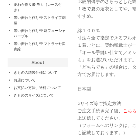
比較的薄手のさらっとした
麦わら作り帯 モカ（レース付
１枚で夏の浴衣としてや、
き）
すすめ。
黒い麦わら作り帯 ストライプ刺
繍
綿１００％
黒い麦わら作り帯 麻フューシャ
パープル
寸法を全て指定できるフル
黒い麦わら作り帯 マトラッセ深
１着ごとに、契約和裁士が
青緑
「オール手縫い仕立て／ミ
も」をお選びいただけます
About
「どちらでも」の場合は、
きものの縫製仕様について
方でお届けします。
お店について
お支払い方法、送料について
日本製
きもののサイズについて
○サイズ等ご指定方法
ご注文手続き完了後、
こち
上送信してください。
（フォームへのリンクは、
も記載しております。）