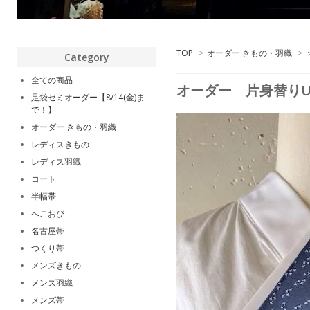
TOP
>
オーダー きもの・羽織
>
Category
全ての商品
オーダー 片身替りU
足袋セミオーダー【8/14(金)ま
で！】
オーダー きもの・羽織
レディスきもの
レディス羽織
コート
半幅帯
へこおび
名古屋帯
つくり帯
メンズきもの
メンズ羽織
メンズ帯