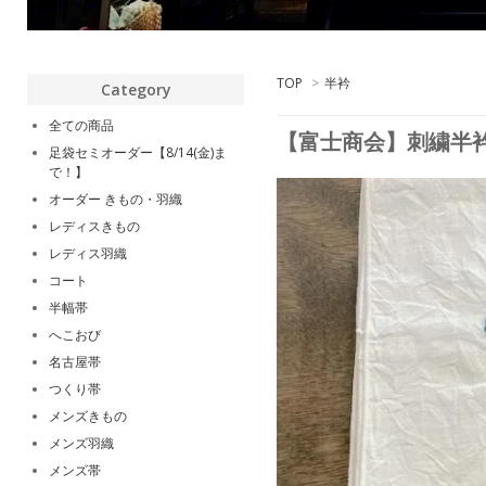
TOP
>
半衿
Category
全ての商品
【富士商会】刺繍半
足袋セミオーダー【8/14(金)ま
で！】
オーダー きもの・羽織
レディスきもの
レディス羽織
コート
半幅帯
へこおび
名古屋帯
つくり帯
メンズきもの
メンズ羽織
メンズ帯