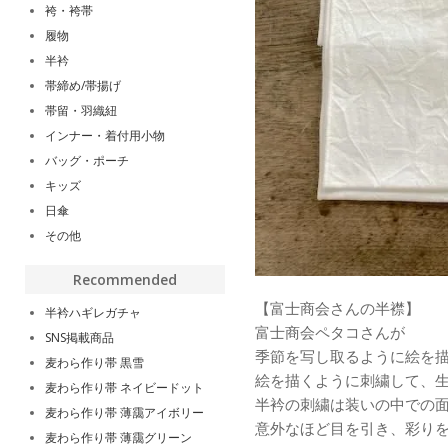
袴・袴帯
履物
半衿
帯締め/帯揚げ
帯留・羽織紐
インナー・着付用小物
バッグ・ポーチ
キッズ
日傘
その他
Recommended
【富士商会さんの半襟】
半衿ハギレガチャ
富士商会ペタコさんが
SNS掲載商品
季節を写し取るように絵を
麦わら作り帯 黒雪
絵を描くように刺繍して、
麦わら作り帯 ネイビードット
半衿の刺繍は装いの中での
麦わら作り帯 薄靄アイボリー
意外なほど目を引き、彩り
麦わら作り帯 薄靄グリーン