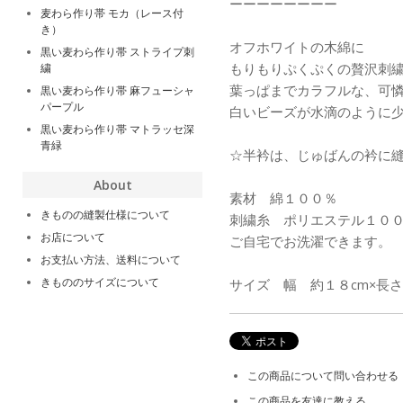
ーーーーーーーー
麦わら作り帯 モカ（レース付
き）
オフホワイトの木綿に
黒い麦わら作り帯 ストライプ刺
もりもりぷくぷくの贅沢刺
繍
葉っぱまでカラフルな、可
黒い麦わら作り帯 麻フューシャ
パープル
白いビーズが水滴のように
黒い麦わら作り帯 マトラッセ深
青緑
☆半衿は、じゅばんの衿に
About
素材 綿１００％
きものの縫製仕様について
刺繍糸 ポリエステル１０
お店について
ご自宅でお洗濯できます。
お支払い方法、送料について
きもののサイズについて
サイズ 幅 約１８cm×長さ
この商品について問い合わせる
この商品を友達に教える