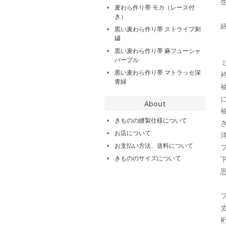
麦わら作り帯 モカ（レース付
き）
黒い麦わら作り帯 ストライプ刺
繍
黒い麦わら作り帯 麻フューシャ
パープル
黒い麦わら作り帯 マトラッセ深
青緑
About
きものの縫製仕様について
お店について
お支払い方法、送料について
きもののサイズについて
裄