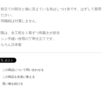
※前立ての部分と袖に見えている糸はしつけ糸です。はずして着用
ください。
※羽織紐は付属しません。
縫製は、全工程を１着ずつ和裁士が担当
ミシン手縫い併用の丁寧仕立てです。
もちろん日本製
この商品について問い合わせる
この商品を友達に教える
買い物を続ける