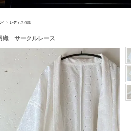
OP
>
レディス羽織
羽織 サークルレース