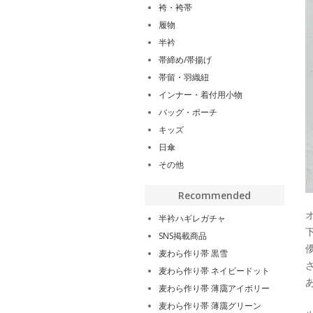
袴・袴帯
履物
半衿
帯締め/帯揚げ
帯留・羽織紐
インナー・着付用小物
バッグ・ポーチ
キッズ
日傘
その他
Recommended
半衿ハギレガチャ
SNS掲載商品
麦わら作り帯 黒雪
麦わら作り帯 ネイビードット
麦わら作り帯 薄靄アイボリー
麦わら作り帯 薄靄グリーン