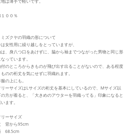
生地は薄手で軽いです。
綿１００％
ミミズクヤの羽織の形について
衿は女性用に繰り越しをとっていますが、
袖は、身八つ口をあけずに、脇から袖までつながった男物と同じ形
になっています。
袖付のところからきものが飛び出す出ることがないので、ある程度
きものの裄丈を気にせずに羽織れます。
洋服の上にも。
フリーサイズはLサイズの裄丈を基本にしているので、Mサイズ以
下の方が着ると、「大きめのアウターを羽織ってる」印象になると
思います。
フリーサイズ
丈 背から95cm
 68.5cm