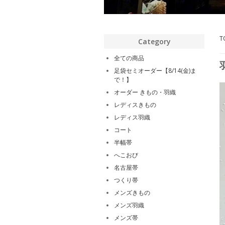
T
Category
全ての商品
足袋セミオーダー【8/14(金)ま
で！】
オーダー きもの・羽織
レディスきもの
レディス羽織
コート
半幅帯
へこおび
名古屋帯
つくり帯
メンズきもの
メンズ羽織
メンズ帯