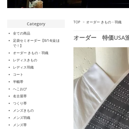
TOP
>
オーダー きもの・羽織
Category
全ての商品
オーダー 特価USA
足袋セミオーダー【8/14(金)ま
で！】
オーダー きもの・羽織
レディスきもの
レディス羽織
コート
半幅帯
へこおび
名古屋帯
つくり帯
メンズきもの
メンズ羽織
メンズ帯