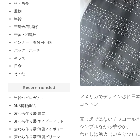
袴・袴帯
履物
半衿
帯締め/帯揚げ
帯留・羽織紐
インナー・着付用小物
バッグ・ポーチ
キッズ
日傘
その他
Recommended
アメリカでデザインされ日本
半衿ハギレガチャ
コットン
SNS掲載商品
麦わら作り帯 黒雪
真っ黒ではないチャコール
麦わら作り帯 ネイビードット
シンプルながら華やか。
麦わら作り帯 薄靄アイボリー
わたしは漁火（いさりび）
麦わら作り帯 薄靄グリーン