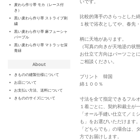
いです。
麦わら作り帯 モカ（レース付
き）
比較的薄手のさらっとした
黒い麦わら作り帯 ストライプ刺
１枚で浴衣としてや、春先
繍
黒い麦わら作り帯 麻フューシャ
パープル
柄に天地があります。
黒い麦わら作り帯 マトラッセ深
（写真の向きが天地逆の状
青緑
お仕立て方向はパーツごと
ご相談ください。
About
きものの縫製仕様について
プリント 韓国
お店について
綿１００％
お支払い方法、送料について
きもののサイズについて
寸法を全て指定できるフル
１着ごとに、契約和裁士が
「オール手縫い仕立て／ミ
も」をお選びいただけます
「どちらでも」の場合は、
方でお届けします。