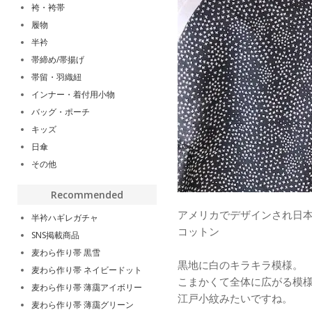
袴・袴帯
履物
半衿
帯締め/帯揚げ
帯留・羽織紐
インナー・着付用小物
バッグ・ポーチ
キッズ
日傘
その他
Recommended
アメリカでデザインされ日本
半衿ハギレガチャ
コットン
SNS掲載商品
麦わら作り帯 黒雪
黒地に白のキラキラ模様。
麦わら作り帯 ネイビードット
こまかくて全体に広がる模
麦わら作り帯 薄靄アイボリー
江戸小紋みたいですね。
麦わら作り帯 薄靄グリーン