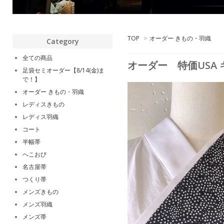
TOP
>
オーダー きもの・羽織
Category
全ての商品
オーダー 特価USA
足袋セミオーダー【8/14(金)ま
で！】
オーダー きもの・羽織
レディスきもの
レディス羽織
コート
半幅帯
へこおび
名古屋帯
つくり帯
メンズきもの
メンズ羽織
メンズ帯