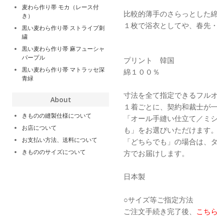
麦わら作り帯 モカ（レース付
比較的薄手のさらっとした
き）
１枚で浴衣としてや、春先
黒い麦わら作り帯 ストライプ刺
繍
黒い麦わら作り帯 麻フューシャ
パープル
プリント 韓国
黒い麦わら作り帯 マトラッセ深
綿１００％
青緑
寸法を全て指定できるフル
About
１着ごとに、契約和裁士が
きものの縫製仕様について
「オール手縫い仕立て／ミ
お店について
も」をお選びいただけます
お支払い方法、送料について
「どちらでも」の場合は、
きもののサイズについて
方でお届けします。
日本製
○サイズ等ご指定方法
ご注文手続き完了後、
こち