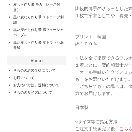
麦わら作り帯 モカ（レース付
比較的薄手のさらっとした
き）
１枚で浴衣としてや、春先
黒い麦わら作り帯 ストライプ刺
繍
黒い麦わら作り帯 麻フューシャ
パープル
プリント 韓国
黒い麦わら作り帯 マトラッセ深
綿１００％
青緑
寸法を全て指定できるフル
About
１着ごとに、契約和裁士が
きものの縫製仕様について
「オール手縫い仕立て／ミ
お店について
も」をお選びいただけます
お支払い方法、送料について
「どちらでも」の場合は、
きもののサイズについて
方でお届けします。
日本製
○サイズ等ご指定方法
ご注文手続き完了後、
こち