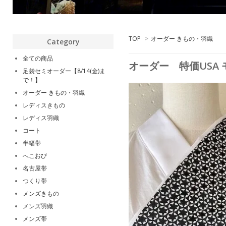
TOP
>
オーダー きもの・羽織
Category
全ての商品
オーダー 特価USA
足袋セミオーダー【8/14(金)ま
で！】
オーダー きもの・羽織
レディスきもの
レディス羽織
コート
半幅帯
へこおび
名古屋帯
つくり帯
メンズきもの
メンズ羽織
メンズ帯