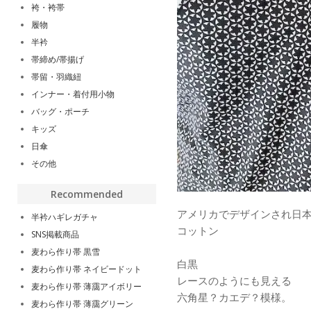
袴・袴帯
履物
半衿
帯締め/帯揚げ
帯留・羽織紐
インナー・着付用小物
バッグ・ポーチ
キッズ
日傘
その他
Recommended
アメリカでデザインされ日本
半衿ハギレガチャ
コットン
SNS掲載商品
麦わら作り帯 黒雪
白黒
麦わら作り帯 ネイビードット
レースのようにも見える
麦わら作り帯 薄靄アイボリー
六角星？カエデ？模様。
麦わら作り帯 薄靄グリーン